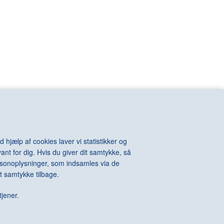
VIOLA Bill
n
VOIGT-STEFFENSEN Hans
VOULKOS Peter
VAN RIJN
VUILLARD Edouard
KINTOSH Charles
WALL Jeff
e-Auguste
WARHOL Andy
ton
WATSON Albert
els
WEGMAN William
l
WEGNER Hans J.
hard
WEIE Edvard
t
WEIWEI Ai
WEST Franz
WHITEREAD Rachel
 hjælp af cookies laver vi statistikker og
WIIG HANSEN Svend
ant for dig. Hvis du giver dit samtykke, så
Della
WIINBLAD Bjørn
personoplysninger, som indsamles via de
Alexander
WILHJELM Johannes
t samtykke tilbage.
te
WILLUMSEN J.F.
 James
WILMONT Barry
tjener.
rdo
WINTHER Richard
WURM Erwin