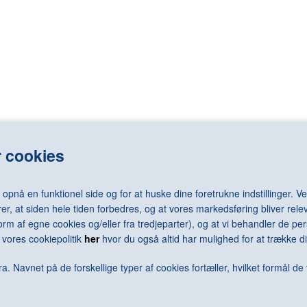
LASSNIG Maria
RAY Man
LÉGER Fernand
REDON Odilo
LEMMERZ Christian
REGO Paula
elm
LEVINE Sherrie
REMBRANDT 
LEWITT Sol
RENNIE MAC
LICHTENSTEIN Roy
RENOIR Pierr
N Arne
LONG Richard
RESNICK Mil
N Jørgen
LOTTO Lorenzo
REUMERT Ni
rd
LUNDBYE Johan Thomas
RHODES Caro
LSEN Sven
LUNDSTRØM Vilhelm
RICHTER Ger
 cookies
LÜPERTZ Markus
RILEY Bridge
MACK Heinz
RING L.A.
MACKE August
RIST Pipilotti
nå en funktionel side og for at huske dine foretrukne indstillinger. Ved
MACKKINTOSH Charles Rennie
RIVAD Viggo
er, at siden hele tiden forbedres, og at vores markedsføring bliver relev
MAGRITTE René
ROBBIA Luca 
i form af egne cookies og/eller fra tredjeparter), og at vi behandler de 
MALEVICH Kazimir
RODCHENKO 
vores cookiepolitik
her
hvor du også altid har mulighed for at trække di
N Keld
MAMMEN Jeanne
RODIN Augus
ra
MANGOLD Robert
ROSENQUIST
a. Navnet på de forskellige typer af cookies fortæller, hvilket formål de 
MANZONI Piero
ROSSO Meda
MAPPLETHORPE Robert
ROTH Dieter