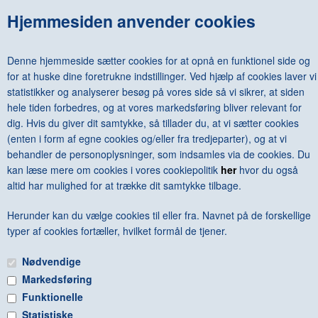
Hjemmesiden anvender cookies
Denne hjemmeside sætter cookies for at opnå en funktionel side og
for at huske dine foretrukne indstillinger. Ved hjælp af cookies laver vi
statistikker og analyserer besøg på vores side så vi sikrer, at siden
hele tiden forbedres, og at vores markedsføring bliver relevant for
dig. Hvis du giver dit samtykke, så tillader du, at vi sætter cookies
STIG BRØGGER - ALI BABA OG HANS SEKS OG FYRRE TYVE
(enten i form af egne cookies og/eller fra tredjeparter), og at vi
RØVERE
behandler de personoplysninger, som indsamles via de cookies. Du
kan læse mere om cookies i vores cookiepolitik
her
hvor du også
DKK
100,00
altid har mulighed for at trække dit samtykke tilbage.
Herunder kan du vælge cookies til eller fra. Navnet på de forskellige
typer af cookies fortæller, hvilket formål de tjener.
Nødvendige
Markedsføring
Funktionelle
Statistiske