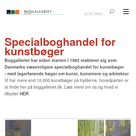
VIS KURV
(0,00 DKK)
KUNSTBØGER
Specialboghandel for
KUNST
kunstbøger
KUNSTKORT
Boggalleriet har siden starten i 1982 etableret sig som
BØGER OM KUNSTNERE
Danmarks væsentligste specialboghandel for kunstbøger
- med lagerførende bøger om kunst, kunstnere og arkitektur
TILBUD
Vi har mere end 10.000 kunstbøger på hylderne, hovedparten er
at finde her på boggalleriet.dk. Læs mere om os og hvad vi
Vis kurv (0,00 DKK)
tilbyder
HER
OUTLET
UDSTILLINGER
NYHEDER
OM BOGGALLERIET