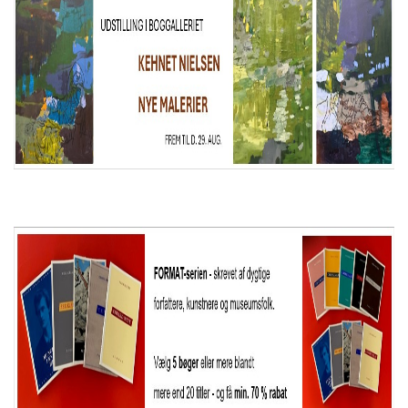
KONTAKT & ÅBNINSTIDER
NYHEDSBREV
UDVIDET SØGNING
Salgsbetingelser