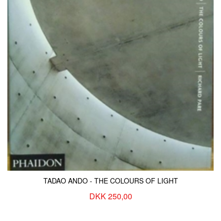
KONTAKT & ÅBNINSTIDER
NYHEDSBREV
UDVIDET SØGNING
Salgsbetingelser
TADAO ANDO - THE COLOURS OF LIGHT
DKK 250,00