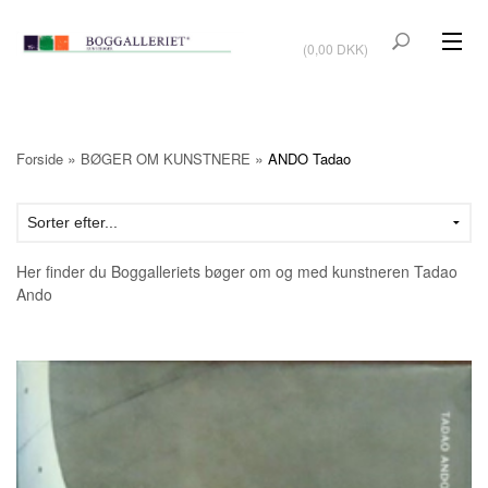
VIS KURV
(0,00 DKK)
KUNSTBØGER
KUNST
»
»
Forside
BØGER OM KUNSTNERE
ANDO Tadao
KUNSTKORT
BØGER OM KUNSTNERE
Her finder du Boggalleriets bøger om og med kunstneren Tadao
TILBUD
Ando
Vis kurv (0,00 DKK)
OUTLET
UDSTILLINGER
NYHEDER
OM BOGGALLERIET