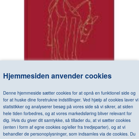
Hjemmesiden anvender cookies
MAURIZIO CATTELAN - ALL
DKK 450,00
Denne hjemmeside sætter cookies for at opnå en funktionel side og
for at huske dine foretrukne indstillinger. Ved hjælp af cookies laver vi
statistikker og analyserer besøg på vores side så vi sikrer, at siden
hele tiden forbedres, og at vores markedsføring bliver relevant for
dig. Hvis du giver dit samtykke, så tillader du, at vi sætter cookies
<--Forrige
Næste-->
(enten i form af egne cookies og/eller fra tredjeparter), og at vi
behandler de personoplysninger, som indsamles via de cookies. Du