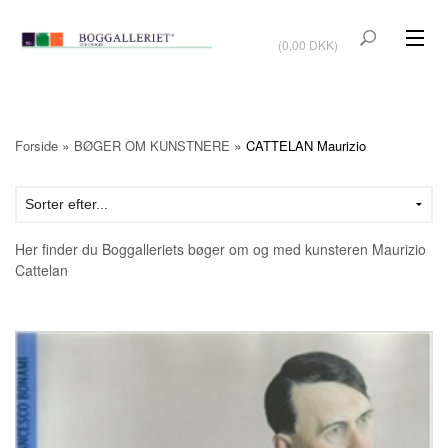
VIS KURV
(0,00 DKK)
KUNSTBØGER
KUNST
»
»
Forside
BØGER OM KUNSTNERE
CATTELAN Maurizio
KUNSTKORT
BØGER OM KUNSTNERE
Her finder du Boggalleriets bøger om og med kunsteren Maurizio
TILBUD
Cattelan
Vis kurv (0,00 DKK)
OUTLET
UDSTILLINGER
NYHEDER
OM BOGGALLERIET