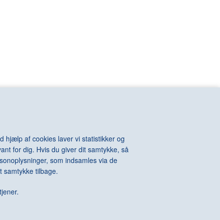
VIOLA Bill
n
VOIGT-STEFFENSEN Hans
VOULKOS Peter
VAN RIJN
VUILLARD Edouard
KINTOSH Charles
WALL Jeff
e-Auguste
WARHOL Andy
ton
WATSON Albert
els
WEGMAN William
l
WEGNER Hans J.
hard
WEIE Edvard
t
WEIWEI Ai
WEST Franz
WHITEREAD Rachel
 hjælp af cookies laver vi statistikker og
WIIG HANSEN Svend
ant for dig. Hvis du giver dit samtykke, så
Della
WIINBLAD Bjørn
personoplysninger, som indsamles via de
Alexander
WILHJELM Johannes
t samtykke tilbage.
te
WILLUMSEN J.F.
 James
WILMONT Barry
tjener.
rdo
WINTHER Richard
WURM Erwin