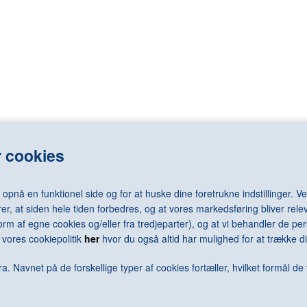
LASSNIG Maria
RAY Man
LÉGER Fernand
REDON Odilo
LEMMERZ Christian
REGO Paula
elm
LEVINE Sherrie
REMBRANDT 
LEWITT Sol
RENNIE MAC
LICHTENSTEIN Roy
RENOIR Pierr
N Arne
LONG Richard
RESNICK Mil
N Jørgen
LOTTO Lorenzo
REUMERT Ni
rd
LUNDBYE Johan Thomas
RHODES Caro
LSEN Sven
LUNDSTRØM Vilhelm
RICHTER Ger
 cookies
LÜPERTZ Markus
RILEY Bridge
MACK Heinz
RING L.A.
MACKE August
RIST Pipilotti
nå en funktionel side og for at huske dine foretrukne indstillinger. Ved
MACKKINTOSH Charles Rennie
RIVAD Viggo
er, at siden hele tiden forbedres, og at vores markedsføring bliver relev
MAGRITTE René
ROBBIA Luca 
i form af egne cookies og/eller fra tredjeparter), og at vi behandler de 
MALEVICH Kazimir
RODCHENKO 
vores cookiepolitik
her
hvor du også altid har mulighed for at trække di
N Keld
MAMMEN Jeanne
RODIN Augus
ra
MANGOLD Robert
ROSENQUIST
a. Navnet på de forskellige typer af cookies fortæller, hvilket formål de 
MANZONI Piero
ROSSO Meda
MAPPLETHORPE Robert
ROTH Dieter