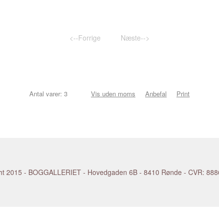
KANDINSKY Wassily
NEVELSON L
KAPOOR Anish
NEWMAN Bar
eter
KAPROW Allan
NEWTON Hel
 Sonja
KATZ Alex
NICHOLSON 
<--Forrige
Næste-->
KELLEY Mike
NIELSEN Keh
KELLY Ellsworth
NIELSEN Lisb
KENNA Michael
NIELSEN Pal
rd
KENTRIDGE William
NOLAN Sidne
KIEFER Anselm
NOLDE Emil
Antal varer: 3
Vis uden moms
Anbefal
Print
KIPPENBERGER Martin
NUVOLO (Gior
Helen
KIRCHNER Ernst Ludwig
NÆBLERØD Fr
KIRKEBY Per
NØRGAARD B
RSEN Åge
KITAJ R.B.
NØRGÅRD La
KLEE Paul
OEHLEN Albe
KLEIN Kirsten
OHR George
KLEIN Yves
O'KEEFFE Ge
 2015 - BOGGALLERIET - Hovedgaden 6B - 8410 Rønde - CVR: 888603
KLIMT Gustav
OLAFSSON Si
KLINT Hilma af
OPIE Julian
KNUDSSØN MADSEN Erland
OPPENHEIM 
KOBERLING Bernd
PALERMO Bli