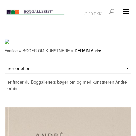
VIS KURV
(0,00 DKK)
KUNSTBØGER
KUNST
KUNSTKORT
»
»
Forside
BØGER OM KUNSTNERE
DERAIN André
BØGER OM KUNSTNERE
TILBUD
Her finder du Boggalleriets bøger om og med kunstneren André
Derain
Vis kurv (0,00 DKK)
OUTLET
UDSTILLINGER
NYHEDER
OM BOGGALLERIET