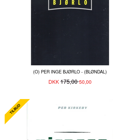
(O) PER INGE BJØRLO - (BLØNDAL)
175,00
DKK
50,00