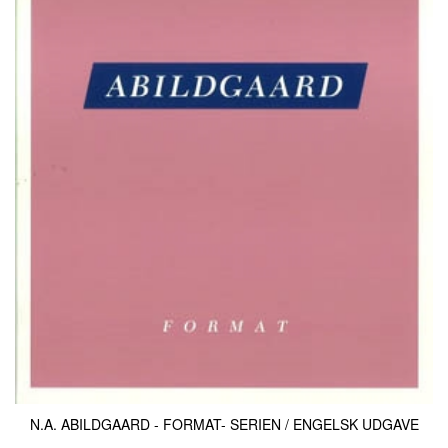
N.A. ABILDGAARD - FORMAT- SERIEN / ENGELSK UDGAVE