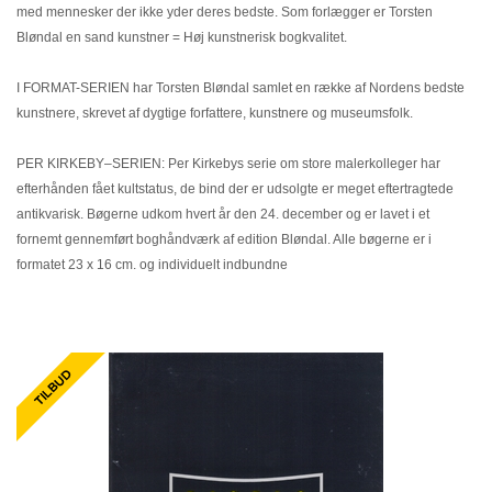
KONTAKT & ÅBNINSTIDER
NYHEDSBREV
med mennesker der ikke yder deres bedste. Som forlægger er Torsten
Bløndal en sand kunstner = Høj kunstnerisk bogkvalitet.
UDVIDET SØGNING
Salgsbetingelser
I FORMAT-SERIEN har Torsten Bløndal samlet en række af Nordens bedste
kunstnere, skrevet af dygtige forfattere, kunstnere og museumsfolk.
PER KIRKEBY–SERIEN: Per Kirkebys serie om store malerkolleger har
efterhånden fået kultstatus, de bind der er udsolgte er meget eftertragtede
antikvarisk. Bøgerne udkom hvert år den 24. december og er lavet i et
fornemt gennemført boghåndværk af edition Bløndal. Alle bøgerne er i
formatet 23 x 16 cm. og individuelt indbundne