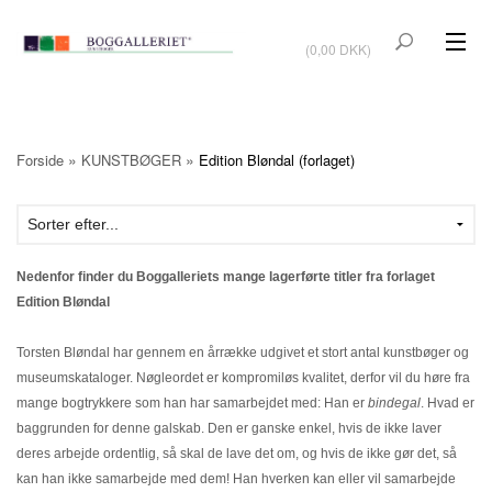
VIS KURV
(0,00 DKK)
KUNSTBØGER
KUNST
»
»
Forside
KUNSTBØGER
Edition Bløndal (forlaget)
KUNSTKORT
BØGER OM KUNSTNERE
TILBUD
Nedenfor finder du Boggalleriets mange lagerførte titler fra forlaget
Edition Bløndal
Vis kurv (0,00 DKK)
Torsten Bløndal har gennem en årrække udgivet et stort antal kunstbøger og
museumskataloger. Nøgleordet er kompromiløs kvalitet, derfor vil du høre fra
OUTLET
UDSTILLINGER
mange bogtrykkere som han har samarbejdet med: Han er
bindegal
. Hvad er
baggrunden for denne galskab. Den er ganske enkel, hvis de ikke laver
NYHEDER
OM BOGGALLERIET
deres arbejde ordentlig, så skal de lave det om, og hvis de ikke gør det, så
kan han ikke samarbejde med dem! Han hverken kan eller vil samarbejde