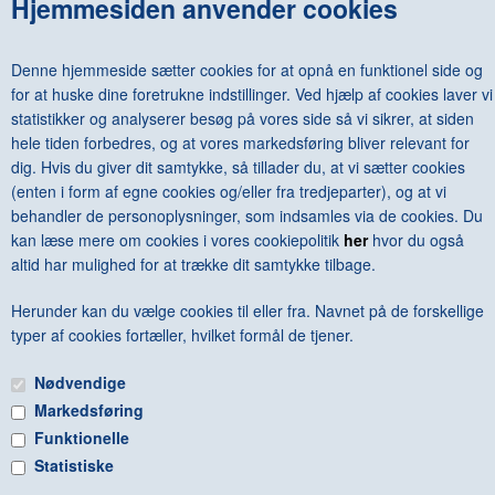
Hjemmesiden anvender cookies
EDVARD MUNCH - MUNCH AS I KNEW HIM / FORMAT-SERIEN /
ENGELSK UDGAVE
DKK 100,00
Denne hjemmeside sætter cookies for at opnå en funktionel side og
for at huske dine foretrukne indstillinger. Ved hjælp af cookies laver vi
statistikker og analyserer besøg på vores side så vi sikrer, at siden
hele tiden forbedres, og at vores markedsføring bliver relevant for
dig. Hvis du giver dit samtykke, så tillader du, at vi sætter cookies
<--Forrige
1
2
3
Næste-->
(enten i form af egne cookies og/eller fra tredjeparter), og at vi
behandler de personoplysninger, som indsamles via de cookies. Du
kan læse mere om cookies i vores cookiepolitik
her
hvor du også
altid har mulighed for at trække dit samtykke tilbage.
Herunder kan du vælge cookies til eller fra. Navnet på de forskellige
Antal varer: 37
Vis uden moms
Anbefal
Print
typer af cookies fortæller, hvilket formål de tjener.
Nødvendige
Markedsføring
Funktionelle
Statistiske
FRI FRAGT VED KØB OVER KR. 600 - © Copyright 2015 -