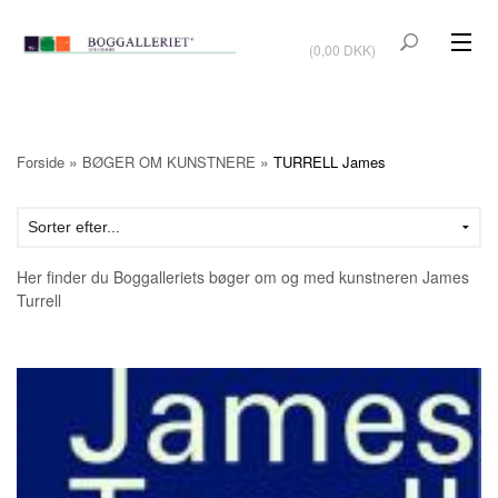
VIS KURV
(0,00 DKK)
KUNSTBØGER
KUNST
»
»
Forside
BØGER OM KUNSTNERE
TURRELL James
KUNSTKORT
BØGER OM KUNSTNERE
Her finder du Boggalleriets bøger om og med kunstneren James
TILBUD
Turrell
Vis kurv (0,00 DKK)
OUTLET
UDSTILLINGER
NYHEDER
OM BOGGALLERIET