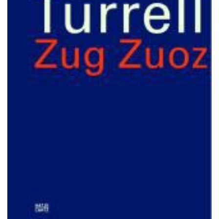
KONTAKT & ÅBNINSTIDER
NYHEDSBREV
UDVIDET SØGNING
Salgsbetingelser