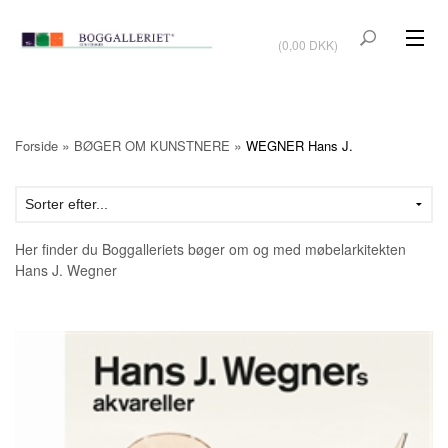
VIS KURV
(0,00 DKK)
KUNSTBØGER
KUNST
»
»
Forside
BØGER OM KUNSTNERE
WEGNER Hans J.
KUNSTKORT
BØGER OM KUNSTNERE
Her finder du Boggalleriets bøger om og med møbelarkitekten
TILBUD
Hans J. Wegner
Vis kurv (0,00 DKK)
OUTLET
UDSTILLINGER
NYHEDER
OM BOGGALLERIET