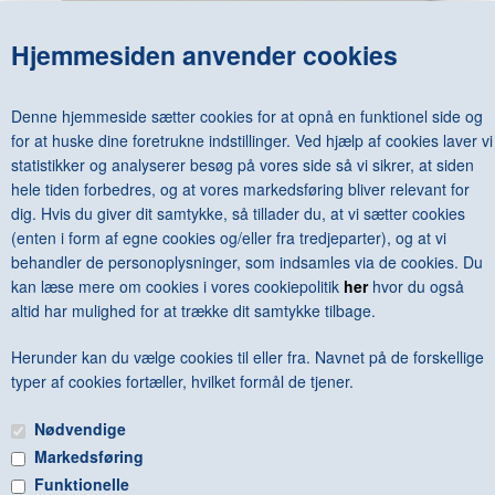
Hjemmesiden anvender cookies
WEGNER - BARE EEN GOD STOL
DKK 500,00
Denne hjemmeside sætter cookies for at opnå en funktionel side og
for at huske dine foretrukne indstillinger. Ved hjælp af cookies laver vi
statistikker og analyserer besøg på vores side så vi sikrer, at siden
hele tiden forbedres, og at vores markedsføring bliver relevant for
dig. Hvis du giver dit samtykke, så tillader du, at vi sætter cookies
<--Forrige
Næste-->
(enten i form af egne cookies og/eller fra tredjeparter), og at vi
behandler de personoplysninger, som indsamles via de cookies. Du
kan læse mere om cookies i vores cookiepolitik
her
hvor du også
altid har mulighed for at trække dit samtykke tilbage.
Herunder kan du vælge cookies til eller fra. Navnet på de forskellige
Antal varer: 2
Vis uden moms
Anbefal
Print
typer af cookies fortæller, hvilket formål de tjener.
Nødvendige
Markedsføring
Funktionelle