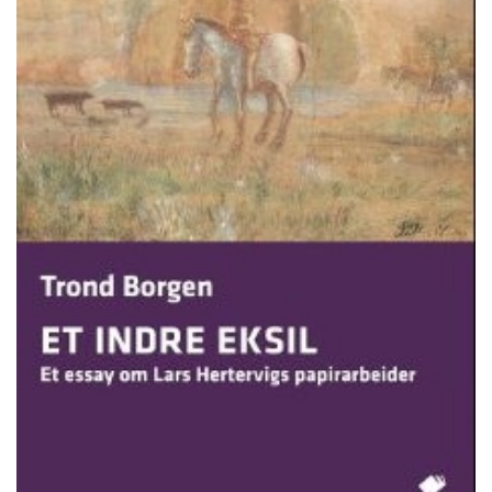
KONTAKT & ÅBNINSTIDER
NYHEDSBREV
UDVIDET SØGNING
Salgsbetingelser