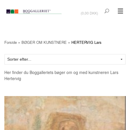
VIS KURV
(0,00 DKK)
KUNSTBØGER
KUNST
»
»
Forside
BØGER OM KUNSTNERE
HERTERVIG Lars
KUNSTKORT
BØGER OM KUNSTNERE
Her finder du Boggalleriets bøger om og med kunstneren Lars
TILBUD
Hertervig
Vis kurv (0,00 DKK)
OUTLET
UDSTILLINGER
NYHEDER
OM BOGGALLERIET