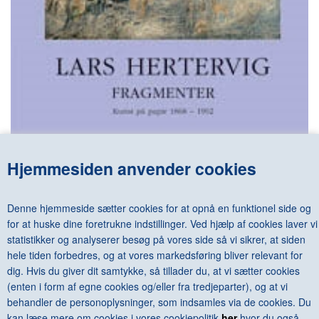
Hjemmesiden anvender cookies
LARS HERTERVIG - FRAGMENTER, ARBEIDER PÅ PAPIR 1868-
1902
DKK 550,00
Denne hjemmeside sætter cookies for at opnå en funktionel side og
for at huske dine foretrukne indstillinger. Ved hjælp af cookies laver vi
statistikker og analyserer besøg på vores side så vi sikrer, at siden
hele tiden forbedres, og at vores markedsføring bliver relevant for
dig. Hvis du giver dit samtykke, så tillader du, at vi sætter cookies
<--Forrige
Næste-->
(enten i form af egne cookies og/eller fra tredjeparter), og at vi
behandler de personoplysninger, som indsamles via de cookies. Du
kan læse mere om cookies i vores cookiepolitik
her
hvor du også