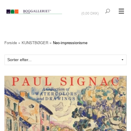
VIS KURV
(0,00 DKK)
KUNSTBØGER
KUNST
»
»
Forside
KUNSTBØGER
Neo-impressionisme
KUNSTKORT
BØGER OM KUNSTNERE
TILBUD
Vis kurv (0,00 DKK)
OUTLET
UDSTILLINGER
NYHEDER
OM BOGGALLERIET