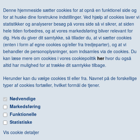
JÖRG IMMENDORFF - FOR ALL BELOVED IN THE WORLD
DKK 600,00
Denne hjemmeside sætter cookies for at opnå en funktionel side og
for at huske dine foretrukne indstillinger. Ved hjælp af cookies laver vi
statistikker og analyserer besøg på vores side så vi sikrer, at siden
hele tiden forbedres, og at vores markedsføring bliver relevant for
dig. Hvis du giver dit samtykke, så tillader du, at vi sætter cookies
<--Forrige
Næste-->
(enten i form af egne cookies og/eller fra tredjeparter), og at vi
behandler de personoplysninger, som indsamles via de cookies. Du
kan læse mere om cookies i vores cookiepolitik
her
hvor du også
altid har mulighed for at trække dit samtykke tilbage.
Herunder kan du vælge cookies til eller fra. Navnet på de forskellige
Antal varer: 3
Vis uden moms
Anbefal
Print
typer af cookies fortæller, hvilket formål de tjener.
Nødvendige
Markedsføring
Funktionelle
Statistiske
FRI FRAGT VED KØB OVER KR. 600 - © Copyright 2015 -
Vis cookie detaljer
BOGGALLERIET - Hovedgaden 6B - 8410 Rønde - CVR: 88860314 -