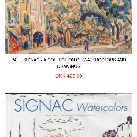
KONTAKT & ÅBNINSTIDER
NYHEDSBREV
UDVIDET SØGNING
Salgsbetingelser
PAUL SIGNAC - A COLLECTION OF WATERCOLORS AND
DRAWINGS
DKK 425,00