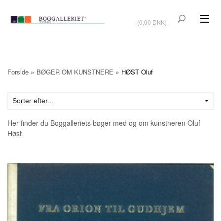
VIS KURV
(0,00 DKK)
KUNSTBØGER
KUNST
»
»
Forside
BØGER OM KUNSTNERE
HØST Oluf
KUNSTKORT
BØGER OM KUNSTNERE
Her finder du Boggalleriets bøger med og om kunstneren Oluf
TILBUD
Høst
Vis kurv (0,00 DKK)
OUTLET
UDSTILLINGER
NYHEDER
OM BOGGALLERIET