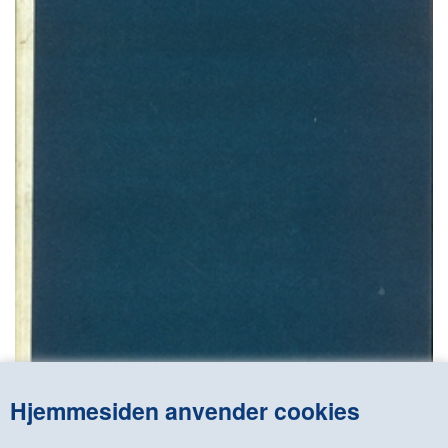
KONTAKT & ÅBNINSTIDER
NYHEDSBREV
UDVIDET SØGNING
Salgsbetingelser
Hjemmesiden anvender cookies
OLUF HØST - FRA ORION TIL GUDHJEM