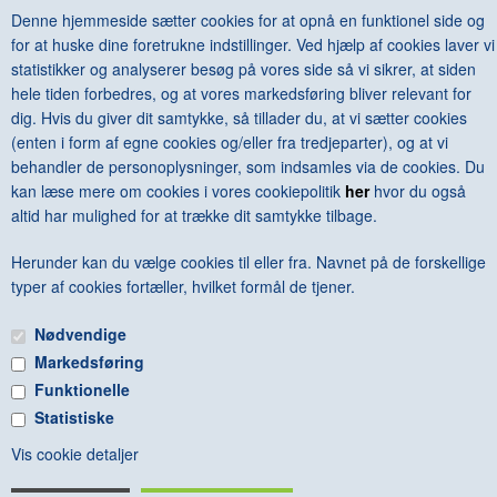
DKK 175,00
Denne hjemmeside sætter cookies for at opnå en funktionel side og
for at huske dine foretrukne indstillinger. Ved hjælp af cookies laver vi
statistikker og analyserer besøg på vores side så vi sikrer, at siden
hele tiden forbedres, og at vores markedsføring bliver relevant for
dig. Hvis du giver dit samtykke, så tillader du, at vi sætter cookies
<--Forrige
Næste-->
(enten i form af egne cookies og/eller fra tredjeparter), og at vi
behandler de personoplysninger, som indsamles via de cookies. Du
kan læse mere om cookies i vores cookiepolitik
her
hvor du også
altid har mulighed for at trække dit samtykke tilbage.
Herunder kan du vælge cookies til eller fra. Navnet på de forskellige
Antal varer: 1
Vis uden moms
Anbefal
Print
typer af cookies fortæller, hvilket formål de tjener.
Nødvendige
Markedsføring
Funktionelle
Statistiske
FRI FRAGT VED KØB OVER KR. 600 - © Copyright 2015 -
Vis cookie detaljer
BOGGALLERIET - Hovedgaden 6B - 8410 Rønde - CVR: 88860314 -
Tlf: 86371035 - artbooks@boggalleriet.dk