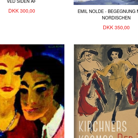
KOKOSCHKA Oskar
PALEY Albert
VED SIDEN AF
to
KOLBE Georg
PAPFAR aka
DKK 300,00
EMIL NOLDE - BEGEGNUNG 
KOONING Willem de
PECHSTEIN 
NORDISCHEN
GE
KOONS Jeff
PEDERSEN Ca
DKK 350,00
ONE
KOSSOFF Leon
PEDERSEN P
KOUDELKA Josef
PENCK A.R. (
ckstein
KOUNELLIS Jannis
PENONE Giu
KRASNER Lee
PERRY Gray
ndy
KRØJER Tom
PETTIBON R
KRØYER P.S.
PHILIPSEN T
KUBIN Alfred
PICABIA Fran
KUSAMA Yayoi
PICASSO Pab
KUSHNER Robert
PIROSMANI 
KVIUM Michael
PISSARRO Ca
KYHN Vilhelm
PISTOLETTO 
KØBKE Christen
POLKE Sigma
KØRNER John
POLLOCK Ja
LA COUR Janus
PONTORMO J
LAM Wifredo
RAPHAEL
LARSEN Johannes
RAUCH Neo
lfred
LARSEN STEVNS Niels
RAUSCHENBE