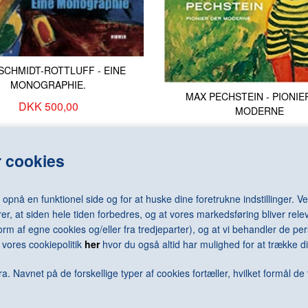
MARC Franz
ROTHKO Mar
MARDEN Brice
ROUSSEAU H
MARINI Marino
RUBENS Pete
MARTENSEN Peter
RUBIN Frank
MASSON André
RUFF Thoma
SCHMIDT-ROTTLUFF - EINE
MATISSE Henri
RUSCHA Ed
MONOGRAPHIE.
MATTA Roberto
RYGGEN Han
MAX PECHSTEIN - PIONIE
DKK 500,00
MODERNE
MATTA-CLARK Gordon
RYLANDER Ha
DKK 500,00
 cookies
nå en funktionel side og for at huske dine foretrukne indstillinger. Ved
<--Forrige
1
2
Næste-->
er, at siden hele tiden forbedres, og at vores markedsføring bliver relev
i form af egne cookies og/eller fra tredjeparter), og at vi behandler de 
vores cookiepolitik
her
hvor du også altid har mulighed for at trække di
a. Navnet på de forskellige typer af cookies fortæller, hvilket formål de 
Antal varer: 30
Vis uden moms
Anbefal
Print