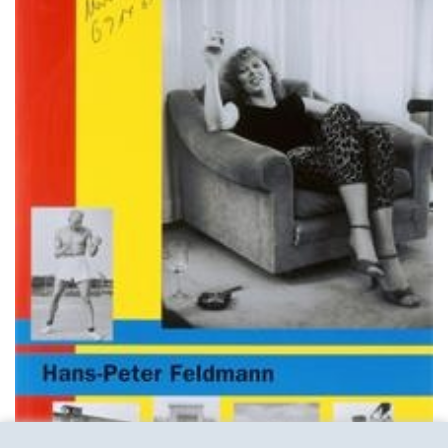
KONTAKT & ÅBNINSTIDER
NYHEDSBREV
UDVIDET SØGNING
Salgsbetingelser