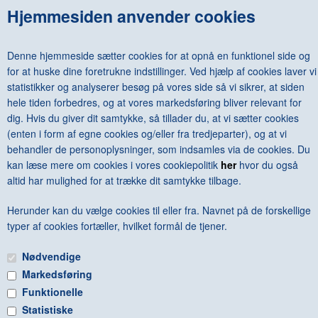
Hjemmesiden anvender cookies
HANS-PETER FELDMANN - 272 PAGES
DKK 600,00
Denne hjemmeside sætter cookies for at opnå en funktionel side og
for at huske dine foretrukne indstillinger. Ved hjælp af cookies laver vi
statistikker og analyserer besøg på vores side så vi sikrer, at siden
hele tiden forbedres, og at vores markedsføring bliver relevant for
dig. Hvis du giver dit samtykke, så tillader du, at vi sætter cookies
<--Forrige
Næste-->
(enten i form af egne cookies og/eller fra tredjeparter), og at vi
behandler de personoplysninger, som indsamles via de cookies. Du
kan læse mere om cookies i vores cookiepolitik
her
hvor du også
altid har mulighed for at trække dit samtykke tilbage.
Herunder kan du vælge cookies til eller fra. Navnet på de forskellige
Antal varer: 1
Vis uden moms
Anbefal
Print
typer af cookies fortæller, hvilket formål de tjener.
Nødvendige
Markedsføring
Funktionelle
Statistiske