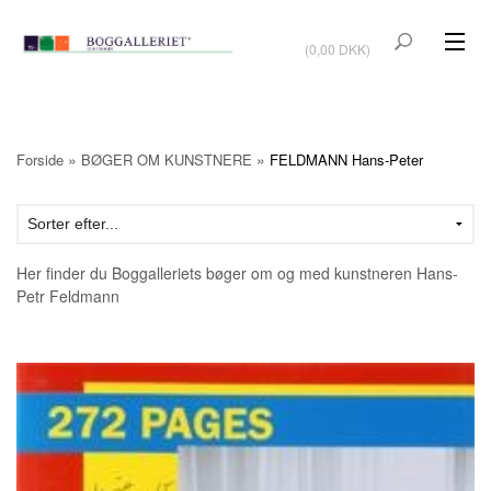
VIS KURV
(0,00 DKK)
KUNSTBØGER
KUNST
»
»
Forside
BØGER OM KUNSTNERE
FELDMANN Hans-Peter
KUNSTKORT
BØGER OM KUNSTNERE
Her finder du Boggalleriets bøger om og med kunstneren Hans-
TILBUD
Petr Feldmann
Vis kurv (0,00 DKK)
OUTLET
UDSTILLINGER
NYHEDER
OM BOGGALLERIET