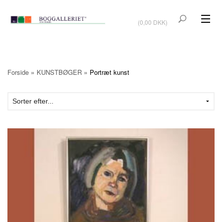
VIS KURV
(0,00 DKK)
KUNSTBØGER
KUNST
»
»
Forside
KUNSTBØGER
Portræt kunst
KUNSTKORT
BØGER OM KUNSTNERE
TILBUD
Vis kurv (0,00 DKK)
OUTLET
UDSTILLINGER
NYHEDER
OM BOGGALLERIET