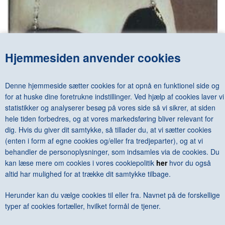
Hjemmesiden anvender cookies
JOHN SINGER SARGENT -THE EARLY PORTRAITS
DKK 675,00
Denne hjemmeside sætter cookies for at opnå en funktionel side og
for at huske dine foretrukne indstillinger. Ved hjælp af cookies laver vi
statistikker og analyserer besøg på vores side så vi sikrer, at siden
hele tiden forbedres, og at vores markedsføring bliver relevant for
dig. Hvis du giver dit samtykke, så tillader du, at vi sætter cookies
<--Forrige
Næste-->
(enten i form af egne cookies og/eller fra tredjeparter), og at vi
behandler de personoplysninger, som indsamles via de cookies. Du
kan læse mere om cookies i vores cookiepolitik
her
hvor du også
altid har mulighed for at trække dit samtykke tilbage.
Herunder kan du vælge cookies til eller fra. Navnet på de forskellige
Antal varer: 14
Vis uden moms
Anbefal
Print
typer af cookies fortæller, hvilket formål de tjener.