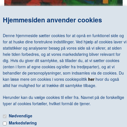
Hjemmesiden anvender cookies
HANS HOFMANN - (PRESTEL, 1990)
DKK 600,00
Denne hjemmeside sætter cookies for at opnå en funktionel side og
for at huske dine foretrukne indstillinger. Ved hjælp af cookies laver vi
statistikker og analyserer besøg på vores side så vi sikrer, at siden
hele tiden forbedres, og at vores markedsføring bliver relevant for
dig. Hvis du giver dit samtykke, så tillader du, at vi sætter cookies
<--Forrige
Næste-->
(enten i form af egne cookies og/eller fra tredjeparter), og at vi
behandler de personoplysninger, som indsamles via de cookies. Du
kan læse mere om cookies i vores cookiepolitik
her
hvor du også
altid har mulighed for at trække dit samtykke tilbage.
Herunder kan du vælge cookies til eller fra. Navnet på de forskellige
Antal varer: 5
Vis uden moms
Anbefal
Print
typer af cookies fortæller, hvilket formål de tjener.
Nødvendige
Markedsføring