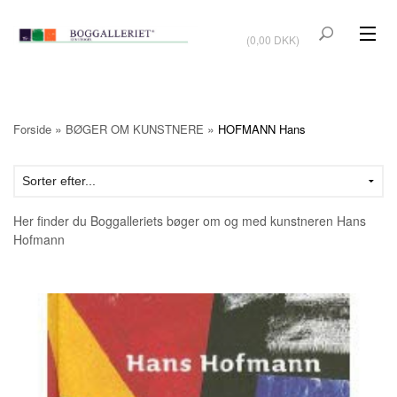
VIS KURV
(0,00 DKK)
KUNSTBØGER
KUNST
»
»
Forside
BØGER OM KUNSTNERE
HOFMANN Hans
KUNSTKORT
BØGER OM KUNSTNERE
Her finder du Boggalleriets bøger om og med kunstneren Hans
TILBUD
Hofmann
Vis kurv (0,00 DKK)
OUTLET
UDSTILLINGER
NYHEDER
OM BOGGALLERIET