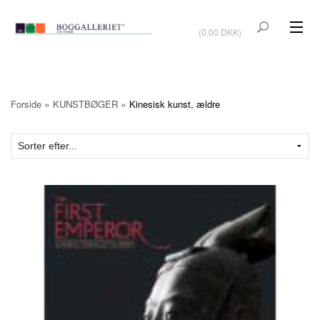
VIS KURV
(0,00 DKK)
KUNSTBØGER
KUNST
»
»
Forside
KUNSTBØGER
Kinesisk kunst, ældre
KUNSTKORT
BØGER OM KUNSTNERE
TILBUD
Vis kurv (0,00 DKK)
OUTLET
UDSTILLINGER
NYHEDER
OM BOGGALLERIET