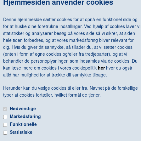
Hjemmesiden anvender cookies
TIBETAN FURNITURE – IDENTIFYING, APPRECIATING,
COLLECTING
DKK 575,00
Denne hjemmeside sætter cookies for at opnå en funktionel side og
for at huske dine foretrukne indstillinger. Ved hjælp af cookies laver vi
statistikker og analyserer besøg på vores side så vi sikrer, at siden
hele tiden forbedres, og at vores markedsføring bliver relevant for
dig. Hvis du giver dit samtykke, så tillader du, at vi sætter cookies
<--Forrige
Næste-->
(enten i form af egne cookies og/eller fra tredjeparter), og at vi
behandler de personoplysninger, som indsamles via de cookies. Du
kan læse mere om cookies i vores cookiepolitik
her
hvor du også
altid har mulighed for at trække dit samtykke tilbage.
Herunder kan du vælge cookies til eller fra. Navnet på de forskellige
Antal varer: 2
Vis uden moms
Anbefal
Print
typer af cookies fortæller, hvilket formål de tjener.
Nødvendige
Markedsføring
Funktionelle
Statistiske
FRI FRAGT VED KØB OVER KR. 600 - © Copyright 2015 -