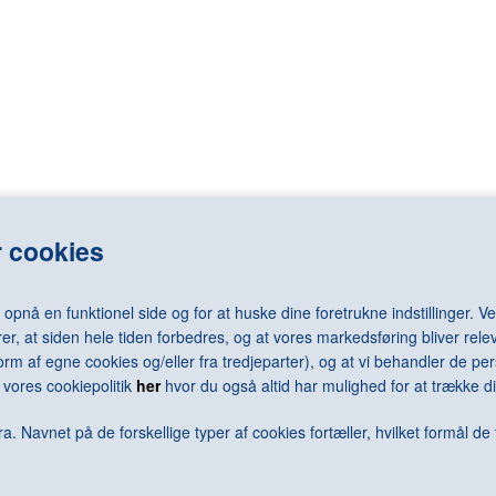
LASSNIG Maria
RAY Man
LÉGER Fernand
REDON Odilo
LEMMERZ Christian
REGO Paula
elm
LEVINE Sherrie
REMBRANDT 
LEWITT Sol
RENNIE MAC
LICHTENSTEIN Roy
RENOIR Pierr
N Arne
LONG Richard
RESNICK Mil
N Jørgen
LOTTO Lorenzo
REUMERT Ni
rd
LUNDBYE Johan Thomas
RHODES Caro
LSEN Sven
LUNDSTRØM Vilhelm
RICHTER Ger
 cookies
LÜPERTZ Markus
RILEY Bridge
MACK Heinz
RING L.A.
MACKE August
RIST Pipilotti
nå en funktionel side og for at huske dine foretrukne indstillinger. Ved
MACKKINTOSH Charles Rennie
RIVAD Viggo
er, at siden hele tiden forbedres, og at vores markedsføring bliver relev
MAGRITTE René
ROBBIA Luca 
i form af egne cookies og/eller fra tredjeparter), og at vi behandler de 
MALEVICH Kazimir
RODCHENKO 
vores cookiepolitik
her
hvor du også altid har mulighed for at trække di
N Keld
MAMMEN Jeanne
RODIN Augus
ra
MANGOLD Robert
ROSENQUIST
a. Navnet på de forskellige typer af cookies fortæller, hvilket formål de 
MANZONI Piero
ROSSO Meda
MAPPLETHORPE Robert
ROTH Dieter