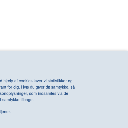
VIOLA Bill
n
VOIGT-STEFFENSEN Hans
VOULKOS Peter
VAN RIJN
VUILLARD Edouard
KINTOSH Charles
WALL Jeff
e-Auguste
WARHOL Andy
ton
WATSON Albert
els
WEGMAN William
l
WEGNER Hans J.
hard
WEIE Edvard
t
WEIWEI Ai
WEST Franz
WHITEREAD Rachel
 hjælp af cookies laver vi statistikker og
WIIG HANSEN Svend
ant for dig. Hvis du giver dit samtykke, så
Della
WIINBLAD Bjørn
personoplysninger, som indsamles via de
Alexander
WILHJELM Johannes
t samtykke tilbage.
te
WILLUMSEN J.F.
 James
WILMONT Barry
tjener.
rdo
WINTHER Richard
WURM Erwin