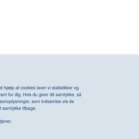
VIOLA Bill
n
VOIGT-STEFFENSEN Hans
VOULKOS Peter
VAN RIJN
VUILLARD Edouard
KINTOSH Charles
WALL Jeff
e-Auguste
WARHOL Andy
ton
WATSON Albert
els
WEGMAN William
l
WEGNER Hans J.
hard
WEIE Edvard
t
WEIWEI Ai
WEST Franz
WHITEREAD Rachel
 hjælp af cookies laver vi statistikker og
WIIG HANSEN Svend
ant for dig. Hvis du giver dit samtykke, så
Della
WIINBLAD Bjørn
personoplysninger, som indsamles via de
Alexander
WILHJELM Johannes
t samtykke tilbage.
te
WILLUMSEN J.F.
 James
WILMONT Barry
tjener.
rdo
WINTHER Richard
WURM Erwin