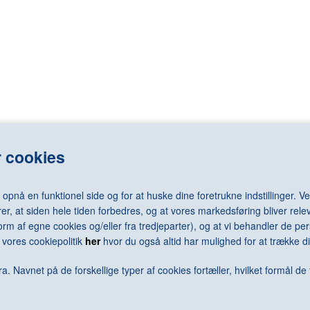
LASSNIG Maria
RAY Man
LÉGER Fernand
REDON Odilo
LEMMERZ Christian
REGO Paula
elm
LEVINE Sherrie
REMBRANDT 
LEWITT Sol
RENNIE MAC
LICHTENSTEIN Roy
RENOIR Pierr
N Arne
LONG Richard
RESNICK Mil
N Jørgen
LOTTO Lorenzo
REUMERT Ni
rd
LUNDBYE Johan Thomas
RHODES Caro
LSEN Sven
LUNDSTRØM Vilhelm
RICHTER Ger
 cookies
LÜPERTZ Markus
RILEY Bridge
MACK Heinz
RING L.A.
MACKE August
RIST Pipilotti
nå en funktionel side og for at huske dine foretrukne indstillinger. Ved
MACKKINTOSH Charles Rennie
RIVAD Viggo
er, at siden hele tiden forbedres, og at vores markedsføring bliver relev
MAGRITTE René
ROBBIA Luca 
i form af egne cookies og/eller fra tredjeparter), og at vi behandler de 
MALEVICH Kazimir
RODCHENKO 
vores cookiepolitik
her
hvor du også altid har mulighed for at trække di
N Keld
MAMMEN Jeanne
RODIN Augus
ra
MANGOLD Robert
ROSENQUIST
a. Navnet på de forskellige typer af cookies fortæller, hvilket formål de 
MANZONI Piero
ROSSO Meda
MAPPLETHORPE Robert
ROTH Dieter