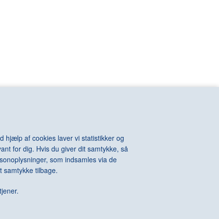
VIOLA Bill
n
VOIGT-STEFFENSEN Hans
VOULKOS Peter
VAN RIJN
VUILLARD Edouard
KINTOSH Charles
WALL Jeff
e-Auguste
WARHOL Andy
ton
WATSON Albert
els
WEGMAN William
l
WEGNER Hans J.
hard
WEIE Edvard
t
WEIWEI Ai
WEST Franz
WHITEREAD Rachel
 hjælp af cookies laver vi statistikker og
WIIG HANSEN Svend
ant for dig. Hvis du giver dit samtykke, så
Della
WIINBLAD Bjørn
personoplysninger, som indsamles via de
Alexander
WILHJELM Johannes
t samtykke tilbage.
te
WILLUMSEN J.F.
 James
WILMONT Barry
tjener.
rdo
WINTHER Richard
WURM Erwin