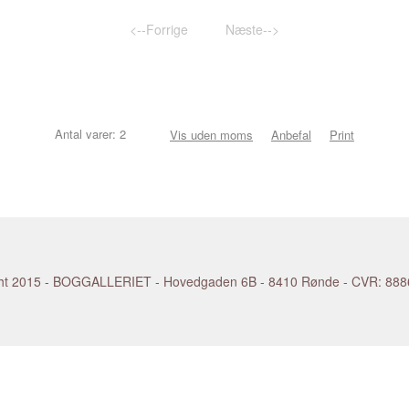
KANDINSKY Wassily
NEVELSON L
KAPOOR Anish
NEWMAN Bar
<--Forrige
Næste-->
eter
KAPROW Allan
NEWTON Hel
 Sonja
KATZ Alex
NICHOLSON 
KELLEY Mike
NIELSEN Keh
KELLY Ellsworth
NIELSEN Lisb
KENNA Michael
NIELSEN Pal
Antal varer: 2
Vis uden moms
Anbefal
Print
rd
KENTRIDGE William
NOLAN Sidne
KIEFER Anselm
NOLDE Emil
KIPPENBERGER Martin
NUVOLO (Gior
Helen
KIRCHNER Ernst Ludwig
NÆBLERØD Fr
KIRKEBY Per
NØRGAARD B
RSEN Åge
KITAJ R.B.
NØRGÅRD La
KLEE Paul
OEHLEN Albe
 2015 - BOGGALLERIET - Hovedgaden 6B - 8410 Rønde - CVR: 888603
KLEIN Kirsten
OHR George
KLEIN Yves
O'KEEFFE Ge
KLIMT Gustav
OLAFSSON Si
KLINT Hilma af
OPIE Julian
KNUDSSØN MADSEN Erland
OPPENHEIM 
KOBERLING Bernd
PALERMO Bli