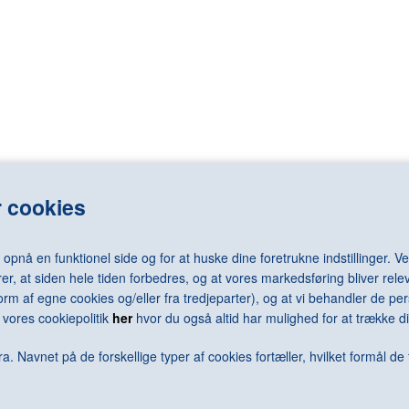
LASSNIG Maria
RAY Man
LÉGER Fernand
REDON Odilo
LEMMERZ Christian
REGO Paula
elm
LEVINE Sherrie
REMBRANDT 
LEWITT Sol
RENNIE MAC
LICHTENSTEIN Roy
RENOIR Pierr
N Arne
LONG Richard
RESNICK Mil
N Jørgen
LOTTO Lorenzo
REUMERT Ni
rd
LUNDBYE Johan Thomas
RHODES Caro
LSEN Sven
LUNDSTRØM Vilhelm
RICHTER Ger
 cookies
LÜPERTZ Markus
RILEY Bridge
MACK Heinz
RING L.A.
MACKE August
RIST Pipilotti
nå en funktionel side og for at huske dine foretrukne indstillinger. Ved
MACKKINTOSH Charles Rennie
RIVAD Viggo
er, at siden hele tiden forbedres, og at vores markedsføring bliver relev
MAGRITTE René
ROBBIA Luca 
i form af egne cookies og/eller fra tredjeparter), og at vi behandler de 
MALEVICH Kazimir
RODCHENKO 
vores cookiepolitik
her
hvor du også altid har mulighed for at trække di
N Keld
MAMMEN Jeanne
RODIN Augus
ra
MANGOLD Robert
ROSENQUIST
a. Navnet på de forskellige typer af cookies fortæller, hvilket formål de 
MANZONI Piero
ROSSO Meda
MAPPLETHORPE Robert
ROTH Dieter