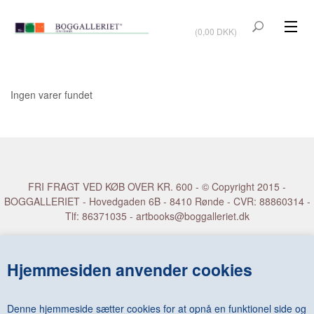
VIS KURV
(0,00 DKK)
KUNSTBØGER
KUNST
Ingen varer fundet
KUNSTKORT
BØGER OM KUNSTNERE
TILBUD
FRI FRAGT VED KØB OVER KR. 600 - © Copyright 2015 -
BOGGALLERIET - Hovedgaden 6B - 8410 Rønde - CVR: 88860314 -
Vis kurv (0,00 DKK)
Tlf: 86371035 - artbooks@boggalleriet.dk
OUTLET
UDSTILLINGER
Hjemmesiden anvender cookies
NYHEDER
OM BOGGALLERIET
Denne hjemmeside sætter cookies for at opnå en funktionel side og