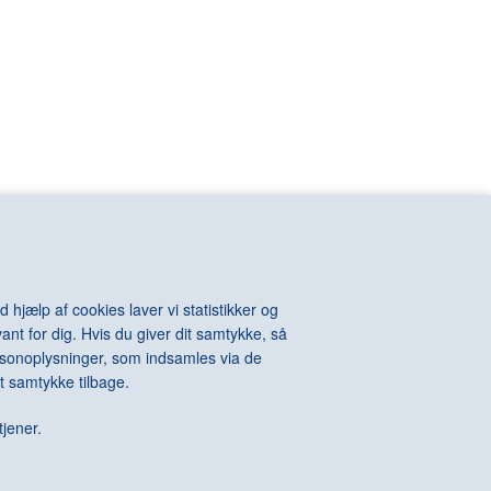
VIOLA Bill
n
VOIGT-STEFFENSEN Hans
VOULKOS Peter
VAN RIJN
VUILLARD Edouard
KINTOSH Charles
WALL Jeff
e-Auguste
WARHOL Andy
ton
WATSON Albert
els
WEGMAN William
l
WEGNER Hans J.
hard
WEIE Edvard
t
WEIWEI Ai
WEST Franz
WHITEREAD Rachel
 hjælp af cookies laver vi statistikker og
WIIG HANSEN Svend
ant for dig. Hvis du giver dit samtykke, så
Della
WIINBLAD Bjørn
personoplysninger, som indsamles via de
Alexander
WILHJELM Johannes
t samtykke tilbage.
te
WILLUMSEN J.F.
 James
WILMONT Barry
tjener.
rdo
WINTHER Richard
WURM Erwin