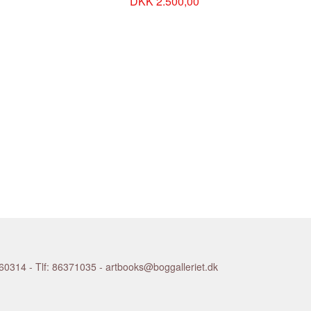
DKK 2.500,00
ouise
STEN-KNUDSEN Nina
nett
STILL Clyfford
mut
STORCH Inuuteq
Ben
STRINDBERG August
net
STRUTH Thomas
eth
SWANE Sigurd
le
SYBERG Fritz
y
SYLVESTER Leif
SØNDERGAARD Jens
gio Ascani)
SØRENSEN Jens-Flemming
ederik
TAEUBER-ARP Sophie
jørn
TAL R
rs
TÀPIES Antoni
rt
TAYLOR Al
TEGNER Rudolph
orgia
THOMMESEN Erik
gurjón
THORSEN Jens Jørgen
THORVALDSEN Bertel
14 - Tlf: 86371035 - artbooks@boggalleriet.dk
Meret
TIFFANY Louis Comfort
nky
TILLMANS Wolfgang