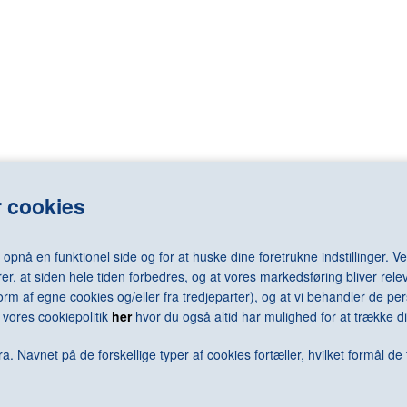
LASSNIG Maria
RAY Man
LÉGER Fernand
REDON Odilo
LEMMERZ Christian
REGO Paula
elm
LEVINE Sherrie
REMBRANDT 
LEWITT Sol
RENNIE MAC
LICHTENSTEIN Roy
RENOIR Pierr
N Arne
LONG Richard
RESNICK Mil
N Jørgen
LOTTO Lorenzo
REUMERT Ni
rd
LUNDBYE Johan Thomas
RHODES Caro
LSEN Sven
LUNDSTRØM Vilhelm
RICHTER Ger
 cookies
LÜPERTZ Markus
RILEY Bridge
MACK Heinz
RING L.A.
MACKE August
RIST Pipilotti
nå en funktionel side og for at huske dine foretrukne indstillinger. Ved
MACKKINTOSH Charles Rennie
RIVAD Viggo
er, at siden hele tiden forbedres, og at vores markedsføring bliver relev
MAGRITTE René
ROBBIA Luca 
i form af egne cookies og/eller fra tredjeparter), og at vi behandler de 
MALEVICH Kazimir
RODCHENKO 
vores cookiepolitik
her
hvor du også altid har mulighed for at trække di
N Keld
MAMMEN Jeanne
RODIN Augus
ra
MANGOLD Robert
ROSENQUIST
a. Navnet på de forskellige typer af cookies fortæller, hvilket formål de 
MANZONI Piero
ROSSO Meda
MAPPLETHORPE Robert
ROTH Dieter