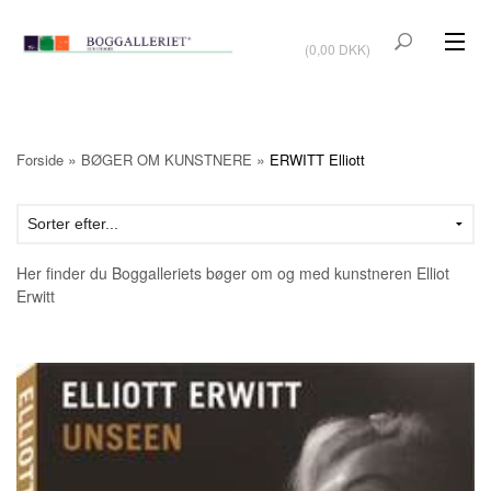
VIS KURV
(0,00 DKK)
KUNSTBØGER
KUNST
»
»
Forside
BØGER OM KUNSTNERE
ERWITT Elliott
KUNSTKORT
BØGER OM KUNSTNERE
Her finder du Boggalleriets bøger om og med kunstneren Elliot
TILBUD
Erwitt
Vis kurv (0,00 DKK)
OUTLET
UDSTILLINGER
NYHEDER
OM BOGGALLERIET