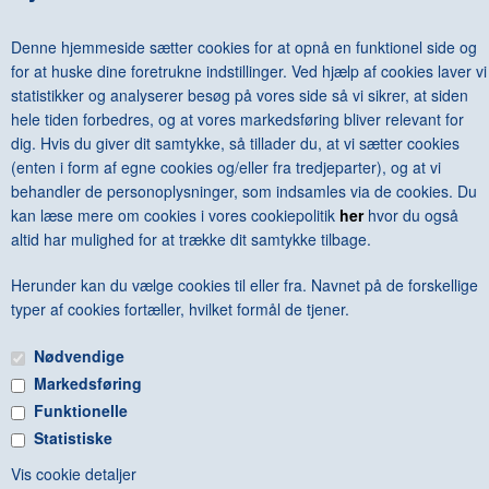
ELLIOTT ERWITT - UNSEEN
DKK 675,00
Denne hjemmeside sætter cookies for at opnå en funktionel side og
for at huske dine foretrukne indstillinger. Ved hjælp af cookies laver vi
statistikker og analyserer besøg på vores side så vi sikrer, at siden
hele tiden forbedres, og at vores markedsføring bliver relevant for
dig. Hvis du giver dit samtykke, så tillader du, at vi sætter cookies
<--Forrige
Næste-->
(enten i form af egne cookies og/eller fra tredjeparter), og at vi
behandler de personoplysninger, som indsamles via de cookies. Du
kan læse mere om cookies i vores cookiepolitik
her
hvor du også
altid har mulighed for at trække dit samtykke tilbage.
Herunder kan du vælge cookies til eller fra. Navnet på de forskellige
Antal varer: 1
Vis uden moms
Anbefal
Print
typer af cookies fortæller, hvilket formål de tjener.
Nødvendige
Markedsføring
Funktionelle
Statistiske
FRI FRAGT VED KØB OVER KR. 600 - © Copyright 2015 -
Vis cookie detaljer
BOGGALLERIET - Hovedgaden 6B - 8410 Rønde - CVR: 88860314 -