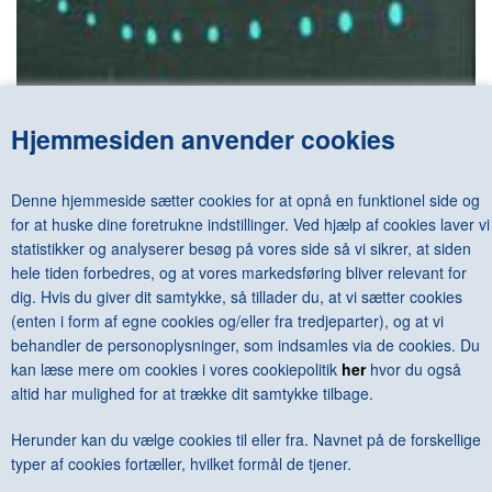
Hjemmesiden anvender cookies
LUCIO FONTANA - AMBIENTI SPAZIALI
DKK 800,00
Denne hjemmeside sætter cookies for at opnå en funktionel side og
for at huske dine foretrukne indstillinger. Ved hjælp af cookies laver vi
statistikker og analyserer besøg på vores side så vi sikrer, at siden
hele tiden forbedres, og at vores markedsføring bliver relevant for
dig. Hvis du giver dit samtykke, så tillader du, at vi sætter cookies
<--Forrige
Næste-->
(enten i form af egne cookies og/eller fra tredjeparter), og at vi
behandler de personoplysninger, som indsamles via de cookies. Du
kan læse mere om cookies i vores cookiepolitik
her
hvor du også
altid har mulighed for at trække dit samtykke tilbage.
Herunder kan du vælge cookies til eller fra. Navnet på de forskellige
Antal varer: 2
Vis uden moms
Anbefal
Print
typer af cookies fortæller, hvilket formål de tjener.