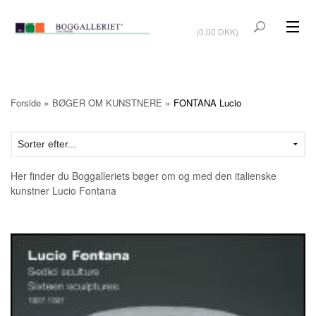
VIS KURV
(0,00 DKK)
KUNSTBØGER
KUNST
»
»
Forside
BØGER OM KUNSTNERE
FONTANA Lucio
KUNSTKORT
BØGER OM KUNSTNERE
Her finder du Boggalleriets bøger om og med den italienske
TILBUD
kunstner Lucio Fontana
Vis kurv (0,00 DKK)
OUTLET
UDSTILLINGER
NYHEDER
OM BOGGALLERIET