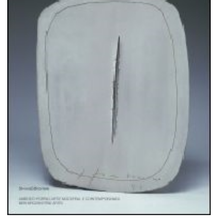
KONTAKT & ÅBNINSTIDER
NYHEDSBREV
UDVIDET SØGNING
Salgsbetingelser