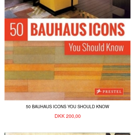
KONTAKT & ÅBNINSTIDER
NYHEDSBREV
UDVIDET SØGNING
Salgsbetingelser
50 BAUHAUS ICONS YOU SHOULD KNOW
DKK 200,00