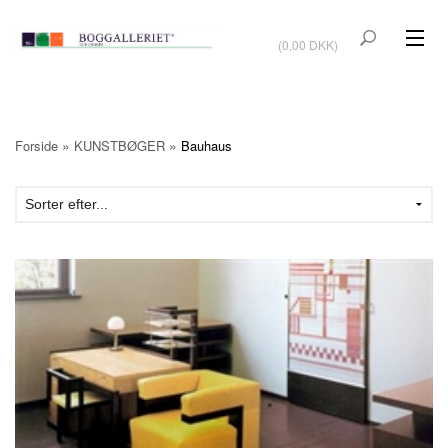
VIS KURV
(0,00 DKK)
KUNSTBØGER
KUNST
»
»
Forside
KUNSTBØGER
Bauhaus
KUNSTKORT
BØGER OM KUNSTNERE
TILBUD
Vis kurv (0,00 DKK)
OUTLET
UDSTILLINGER
NYHEDER
OM BOGGALLERIET