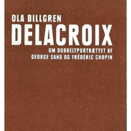
KONTAKT & ÅBNINSTIDER
NYHEDSBREV
UDVIDET SØGNING
Salgsbetingelser