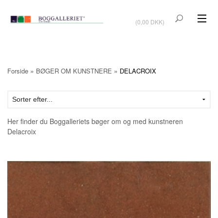
VIS KURV
(0,00 DKK)
KUNSTBØGER
KUNST
»
»
Forside
BØGER OM KUNSTNERE
DELACROIX
KUNSTKORT
BØGER OM KUNSTNERE
Her finder du Boggalleriets bøger om og med kunstneren
TILBUD
Delacroix
Vis kurv (0,00 DKK)
OUTLET
UDSTILLINGER
NYHEDER
OM BOGGALLERIET