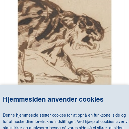
Hjemmesiden anvender cookies
DELACROIX - DRAWINGS. THE KAREN B. COHEN
COLLECTION
DKK 375,00
Denne hjemmeside sætter cookies for at opnå en funktionel side og
for at huske dine foretrukne indstillinger. Ved hjælp af cookies laver vi
statistikker og analyserer besøg på vores side så vi sikrer, at siden