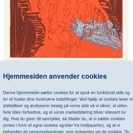
PER KIRKEBY - LUDWIG WITTGENSTEIN: BEMERKUNGEN
Hjemmesiden anvender cookies
ÜBER DIE FARBEN. BILDER - WORTE. MED 4 RADERINGER I
FARVE
DKK 12.000,00
Denne hjemmeside sætter cookies for at opnå en funktionel side og
for at huske dine foretrukne indstillinger. Ved hjælp af cookies laver vi
statistikker og analyserer besøg på vores side så vi sikrer, at siden
hele tiden forbedres, og at vores markedsføring bliver relevant for
dig. Hvis du giver dit samtykke, så tillader du, at vi sætter cookies
<--Forrige
Næste-->
(enten i form af egne cookies og/eller fra tredjeparter), og at vi
behandler de personoplysninger, som indsamles via de cookies. Du