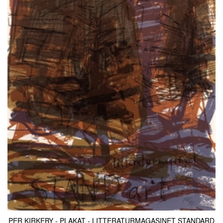
KONTAKT & ÅBNINSTIDER
NYHEDSBREV
UDVIDET SØGNING
Salgsbetingelser
PER KIRKEBY - PLAKAT - LITTERATURMAGASINET STANDARD