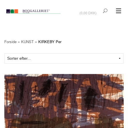
VIS KURV
(0,00 DKK)
KUNSTBØGER
KUNST
»
»
Forside
KUNST
KIRKEBY Per
KUNSTKORT
BØGER OM KUNSTNERE
TILBUD
Vis kurv (0,00 DKK)
OUTLET
UDSTILLINGER
NYHEDER
OM BOGGALLERIET