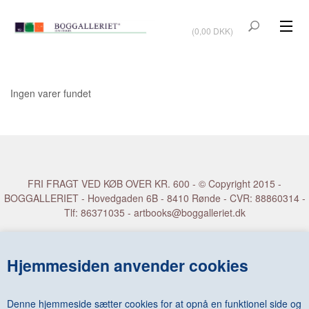
VIS KURV
(0,00 DKK)
KUNSTBØGER
KUNST
Ingen varer fundet
KUNSTKORT
BØGER OM KUNSTNERE
TILBUD
FRI FRAGT VED KØB OVER KR. 600 - © Copyright 2015 -
BOGGALLERIET - Hovedgaden 6B - 8410 Rønde - CVR: 88860314 -
Vis kurv (0,00 DKK)
Tlf: 86371035 - artbooks@boggalleriet.dk
OUTLET
UDSTILLINGER
Hjemmesiden anvender cookies
NYHEDER
OM BOGGALLERIET
Denne hjemmeside sætter cookies for at opnå en funktionel side og