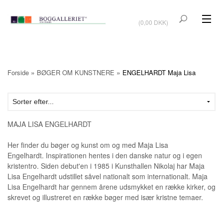
VIS KURV
(0,00 DKK)
KUNSTBØGER
KUNST
»
»
Forside
BØGER OM KUNSTNERE
ENGELHARDT Maja Lisa
KUNSTKORT
BØGER OM KUNSTNERE
MAJA LISA ENGELHARDT
TILBUD
Her finder du bøger og kunst om og med Maja Lisa
Vis kurv (0,00 DKK)
Engelhardt. Inspirationen hentes i den danske natur og i egen
kristentro. Siden debut'en i 1985 i Kunsthallen Nikolaj har Maja
Lisa Engelhardt udstillet såvel nationalt som internationalt. Maja
OUTLET
UDSTILLINGER
Lisa Engelhardt har gennem årene udsmykket en række kirker, og
skrevet og illustreret en række bøger med især kristne temaer.
NYHEDER
OM BOGGALLERIET