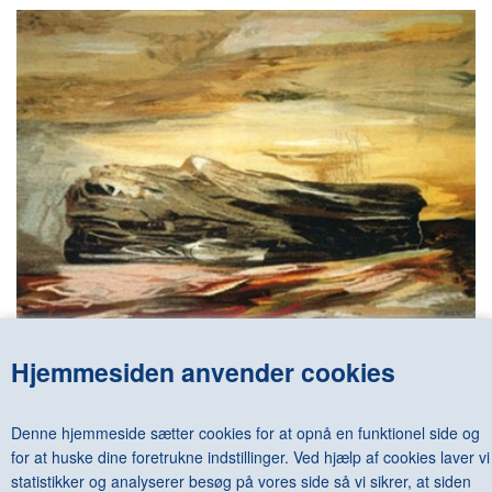
MAJA LISA ENGELHARDT - PILLAR OF A CLOUD - ASKR AND
Hjemmesiden anvender cookies
EMBLA/NOLI ME TANGERE / NEW PAINTINGS, GOUACHES,
MONOTYPES, TAPESTRIES.
DKK 150,00
Denne hjemmeside sætter cookies for at opnå en funktionel side og
for at huske dine foretrukne indstillinger. Ved hjælp af cookies laver vi
statistikker og analyserer besøg på vores side så vi sikrer, at siden