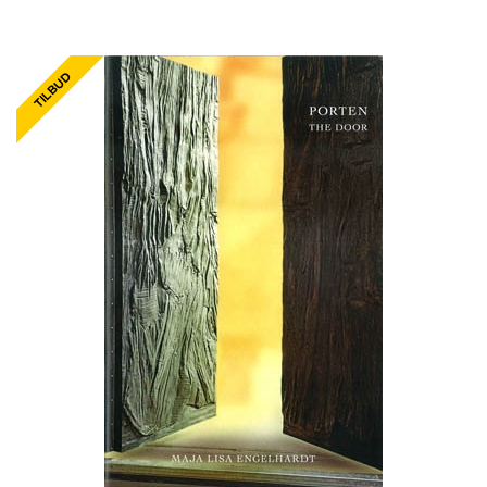
KONTAKT & ÅBNINSTIDER
NYHEDSBREV
UDVIDET SØGNING
Salgsbetingelser