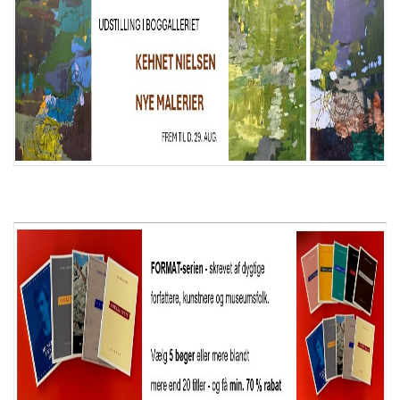
KONTAKT & ÅBNINSTIDER
NYHEDSBREV
UDVIDET SØGNING
Salgsbetingelser