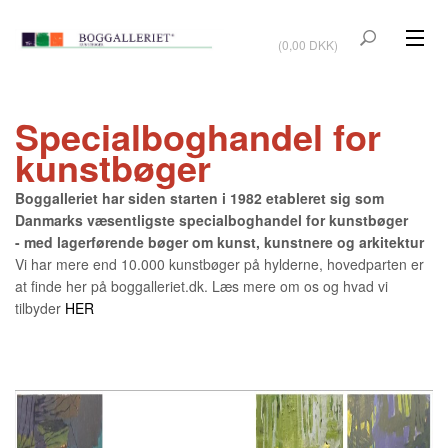
VIS KURV
(0,00 DKK)
KUNSTBØGER
Specialboghandel for
KUNST
kunstbøger
KUNSTKORT
Boggalleriet har siden starten i 1982 etableret sig som
BØGER OM KUNSTNERE
Danmarks væsentligste specialboghandel for kunstbøger
- med lagerførende bøger om kunst, kunstnere og arkitektur
TILBUD
Vi har mere end 10.000 kunstbøger på hylderne, hovedparten er
at finde her på boggalleriet.dk. Læs mere om os og hvad vi
Vis kurv (0,00 DKK)
tilbyder
HER
OUTLET
UDSTILLINGER
NYHEDER
OM BOGGALLERIET