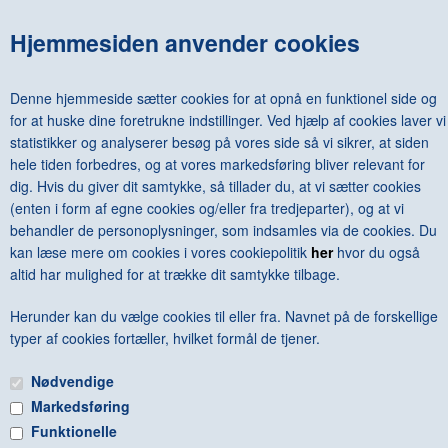
Hjemmesiden anvender cookies
DANKVART DREYER - MALEREN DANKVART DREYER BIND I-II
DKK 500,00
Denne hjemmeside sætter cookies for at opnå en funktionel side og
for at huske dine foretrukne indstillinger. Ved hjælp af cookies laver vi
statistikker og analyserer besøg på vores side så vi sikrer, at siden
hele tiden forbedres, og at vores markedsføring bliver relevant for
dig. Hvis du giver dit samtykke, så tillader du, at vi sætter cookies
<--Forrige
Næste-->
(enten i form af egne cookies og/eller fra tredjeparter), og at vi
behandler de personoplysninger, som indsamles via de cookies. Du
kan læse mere om cookies i vores cookiepolitik
her
hvor du også
altid har mulighed for at trække dit samtykke tilbage.
Herunder kan du vælge cookies til eller fra. Navnet på de forskellige
Antal varer: 6
Vis uden moms
Anbefal
Print
typer af cookies fortæller, hvilket formål de tjener.
Nødvendige
Markedsføring
Funktionelle