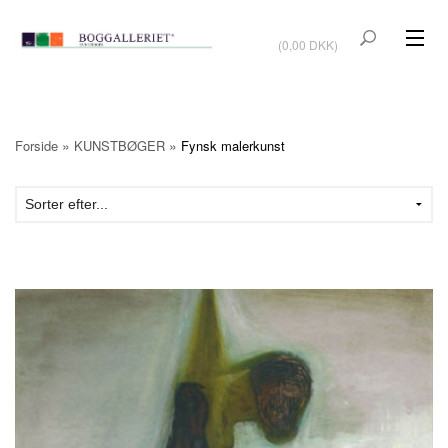
VIS KURV
(0,00 DKK)
KUNSTBØGER
KUNST
»
»
Forside
KUNSTBØGER
Fynsk malerkunst
KUNSTKORT
BØGER OM KUNSTNERE
TILBUD
Vis kurv (0,00 DKK)
OUTLET
UDSTILLINGER
NYHEDER
OM BOGGALLERIET