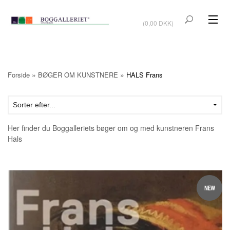
VIS KURV
(0,00 DKK)
KUNSTBØGER
KUNST
»
»
Forside
BØGER OM KUNSTNERE
HALS Frans
KUNSTKORT
BØGER OM KUNSTNERE
Her finder du Boggalleriets bøger om og med kunstneren Frans
TILBUD
Hals
Vis kurv (0,00 DKK)
OUTLET
UDSTILLINGER
NYHEDER
OM BOGGALLERIET