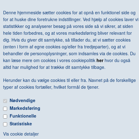
MOHOLY-NAGY - (TH & H)
DKK 300,00
Denne hjemmeside sætter cookies for at opnå en funktionel side og
for at huske dine foretrukne indstillinger. Ved hjælp af cookies laver vi
statistikker og analyserer besøg på vores side så vi sikrer, at siden
hele tiden forbedres, og at vores markedsføring bliver relevant for
dig. Hvis du giver dit samtykke, så tillader du, at vi sætter cookies
<--Forrige
Næste-->
(enten i form af egne cookies og/eller fra tredjeparter), og at vi
behandler de personoplysninger, som indsamles via de cookies. Du
kan læse mere om cookies i vores cookiepolitik
her
hvor du også
altid har mulighed for at trække dit samtykke tilbage.
Herunder kan du vælge cookies til eller fra. Navnet på de forskellige
Antal varer: 1
Vis uden moms
Anbefal
Print
typer af cookies fortæller, hvilket formål de tjener.
Nødvendige
Markedsføring
Funktionelle
Statistiske
FRI FRAGT VED KØB OVER KR. 600 - © Copyright 2015 -
Vis cookie detaljer
BOGGALLERIET - Hovedgaden 6B - 8410 Rønde - CVR: 88860314 -