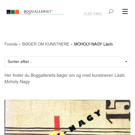
VIS KURV
(0,00 DKK)
KUNSTBØGER
KUNST
»
»
Forside
BØGER OM KUNSTNERE
MOHOLY-NAGY Làslò
KUNSTKORT
BØGER OM KUNSTNERE
Her finder du Boggalleriets bøger om og med kunstneren Làslò
TILBUD
Moholy-Nagy
Vis kurv (0,00 DKK)
OUTLET
UDSTILLINGER
NYHEDER
OM BOGGALLERIET