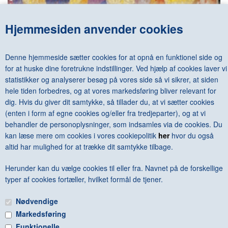
Hjemmesiden anvender cookies
GINO SEVERINI - THE DANCE 1909-1916
DKK 600,00
Denne hjemmeside sætter cookies for at opnå en funktionel side og
for at huske dine foretrukne indstillinger. Ved hjælp af cookies laver vi
statistikker og analyserer besøg på vores side så vi sikrer, at siden
hele tiden forbedres, og at vores markedsføring bliver relevant for
dig. Hvis du giver dit samtykke, så tillader du, at vi sætter cookies
<--Forrige
Næste-->
(enten i form af egne cookies og/eller fra tredjeparter), og at vi
behandler de personoplysninger, som indsamles via de cookies. Du
kan læse mere om cookies i vores cookiepolitik
her
hvor du også
altid har mulighed for at trække dit samtykke tilbage.
Herunder kan du vælge cookies til eller fra. Navnet på de forskellige
Antal varer: 2
Vis uden moms
Anbefal
Print
typer af cookies fortæller, hvilket formål de tjener.
Nødvendige
Markedsføring
Funktionelle