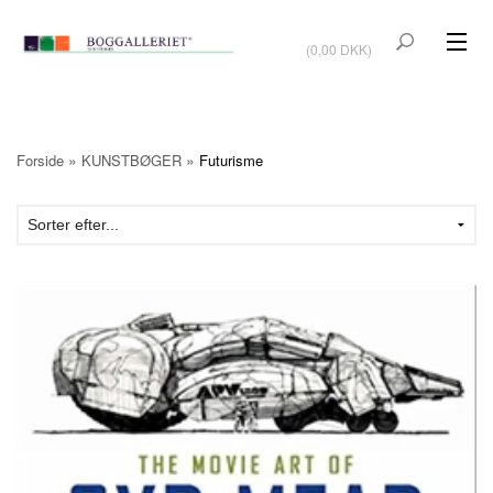
VIS KURV
(0,00 DKK)
KUNSTBØGER
KUNST
»
»
Forside
KUNSTBØGER
Futurisme
KUNSTKORT
BØGER OM KUNSTNERE
TILBUD
Vis kurv (0,00 DKK)
OUTLET
UDSTILLINGER
NYHEDER
OM BOGGALLERIET