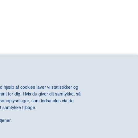
VIOLA Bill
n
VOIGT-STEFFENSEN Hans
VOULKOS Peter
VAN RIJN
VUILLARD Edouard
KINTOSH Charles
WALL Jeff
e-Auguste
WARHOL Andy
ton
WATSON Albert
els
WEGMAN William
l
WEGNER Hans J.
hard
WEIE Edvard
t
WEIWEI Ai
WEST Franz
WHITEREAD Rachel
 hjælp af cookies laver vi statistikker og
WIIG HANSEN Svend
ant for dig. Hvis du giver dit samtykke, så
Della
WIINBLAD Bjørn
personoplysninger, som indsamles via de
Alexander
WILHJELM Johannes
t samtykke tilbage.
te
WILLUMSEN J.F.
 James
WILMONT Barry
tjener.
rdo
WINTHER Richard
WURM Erwin