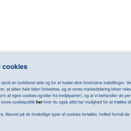
LASSNIG Maria
RAY Man
LÉGER Fernand
REDON Odilo
LEMMERZ Christian
REGO Paula
elm
LEVINE Sherrie
REMBRANDT 
LEWITT Sol
RENNIE MAC
LICHTENSTEIN Roy
RENOIR Pierr
N Arne
LONG Richard
RESNICK Mil
N Jørgen
LOTTO Lorenzo
REUMERT Ni
rd
LUNDBYE Johan Thomas
RHODES Caro
LSEN Sven
LUNDSTRØM Vilhelm
RICHTER Ger
 cookies
LÜPERTZ Markus
RILEY Bridge
MACK Heinz
RING L.A.
MACKE August
RIST Pipilotti
nå en funktionel side og for at huske dine foretrukne indstillinger. Ved
MACKKINTOSH Charles Rennie
RIVAD Viggo
er, at siden hele tiden forbedres, og at vores markedsføring bliver relev
MAGRITTE René
ROBBIA Luca 
i form af egne cookies og/eller fra tredjeparter), og at vi behandler de 
MALEVICH Kazimir
RODCHENKO 
vores cookiepolitik
her
hvor du også altid har mulighed for at trække di
N Keld
MAMMEN Jeanne
RODIN Augus
ra
MANGOLD Robert
ROSENQUIST
a. Navnet på de forskellige typer af cookies fortæller, hvilket formål de 
MANZONI Piero
ROSSO Meda
MAPPLETHORPE Robert
ROTH Dieter