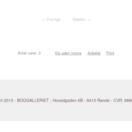
KANDINSKY Wassily
NEVELSON L
KAPOOR Anish
NEWMAN Bar
eter
KAPROW Allan
NEWTON Hel
<--Forrige
Næste-->
 Sonja
KATZ Alex
NICHOLSON 
KELLEY Mike
NIELSEN Keh
KELLY Ellsworth
NIELSEN Lisb
KENNA Michael
NIELSEN Pal
rd
KENTRIDGE William
NOLAN Sidne
Antal varer: 3
Vis uden moms
Anbefal
Print
KIEFER Anselm
NOLDE Emil
KIPPENBERGER Martin
NUVOLO (Gior
Helen
KIRCHNER Ernst Ludwig
NÆBLERØD Fr
KIRKEBY Per
NØRGAARD B
RSEN Åge
KITAJ R.B.
NØRGÅRD La
KLEE Paul
OEHLEN Albe
KLEIN Kirsten
OHR George
KLEIN Yves
O'KEEFFE Ge
 2015 - BOGGALLERIET - Hovedgaden 6B - 8410 Rønde - CVR: 888603
KLIMT Gustav
OLAFSSON Si
KLINT Hilma af
OPIE Julian
KNUDSSØN MADSEN Erland
OPPENHEIM 
KOBERLING Bernd
PALERMO Bli