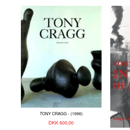
BASQUIAT Jean-Michel
FAUTRIER Jean
BECHER Bernd & Hilla
FEDERLE Helmut
BECK Poul Anker
FELDMANN Hans-P
BECKMANN Max
FERLOV MANCOBA
BELLINI Giovanni
FETTING Rainer
BENDZ Wilhelm
FLAVIN Dan
BENGSTON, Billy Al
FONTANA Lucio
BEUYS Joseph
FRANCESCHI Géra
BIGUM Martin
FRANDSEN Erik A.
BILLE Ejler
FRANK Carsten
BINDESBØLL Thorvald
FRANKENTHALER 
BIRKEMOSE Jens
FREDDIE Wilhelm
BJERKE PETERSEN Vilhelm
FREDSLUND ANDE
BJØRN Inge
FREUD Lucian
BLAKE Peter
FREUNDLICH Otto
BLOHM Bettina
FRIEDMAN Tom
BLOSSFELDT Karl
FRØLICH Lorenz
BOLTANSKI Christian
FÖRG Günther
TONY CRAGG - (1996)
BONDE Peter
GAUGUIN Paul
DKK 600,00
BONNARD Pierre
GERNES Poul