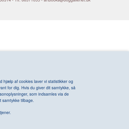
VIOLA Bill
n
VOIGT-STEFFENSEN Hans
VOULKOS Peter
VAN RIJN
VUILLARD Edouard
KINTOSH Charles
WALL Jeff
e-Auguste
WARHOL Andy
ton
WATSON Albert
els
WEGMAN William
l
WEGNER Hans J.
hard
WEIE Edvard
t
WEIWEI Ai
WEST Franz
WHITEREAD Rachel
 hjælp af cookies laver vi statistikker og
WIIG HANSEN Svend
ant for dig. Hvis du giver dit samtykke, så
Della
WIINBLAD Bjørn
personoplysninger, som indsamles via de
Alexander
WILHJELM Johannes
t samtykke tilbage.
te
WILLUMSEN J.F.
 James
WILMONT Barry
tjener.
rdo
WINTHER Richard
WURM Erwin