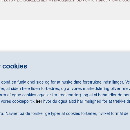
LASSNIG Maria
RAY Man
LÉGER Fernand
REDON Odilo
LEMMERZ Christian
REGO Paula
elm
LEVINE Sherrie
REMBRANDT 
LEWITT Sol
RENNIE MAC
LICHTENSTEIN Roy
RENOIR Pierr
N Arne
LONG Richard
RESNICK Mil
N Jørgen
LOTTO Lorenzo
REUMERT Ni
rd
LUNDBYE Johan Thomas
RHODES Caro
LSEN Sven
LUNDSTRØM Vilhelm
RICHTER Ger
 cookies
LÜPERTZ Markus
RILEY Bridge
MACK Heinz
RING L.A.
MACKE August
RIST Pipilotti
nå en funktionel side og for at huske dine foretrukne indstillinger. Ved
MACKKINTOSH Charles Rennie
RIVAD Viggo
er, at siden hele tiden forbedres, og at vores markedsføring bliver relev
MAGRITTE René
ROBBIA Luca 
i form af egne cookies og/eller fra tredjeparter), og at vi behandler de 
MALEVICH Kazimir
RODCHENKO 
vores cookiepolitik
her
hvor du også altid har mulighed for at trække di
N Keld
MAMMEN Jeanne
RODIN Augus
ra
MANGOLD Robert
ROSENQUIST
a. Navnet på de forskellige typer af cookies fortæller, hvilket formål de 
MANZONI Piero
ROSSO Meda
MAPPLETHORPE Robert
ROTH Dieter