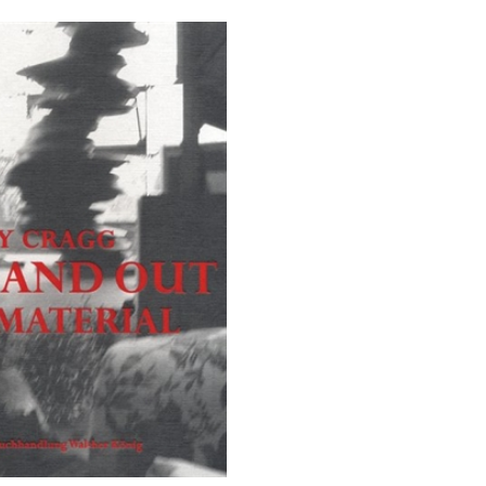
KANDINSKY Wassily
NEVELSON L
KAPOOR Anish
NEWMAN Bar
eter
KAPROW Allan
NEWTON Hel
 Sonja
KATZ Alex
NICHOLSON 
KELLEY Mike
NIELSEN Keh
KELLY Ellsworth
NIELSEN Lisb
KENNA Michael
NIELSEN Pal
rd
KENTRIDGE William
NOLAN Sidne
KIEFER Anselm
NOLDE Emil
KIPPENBERGER Martin
NUVOLO (Gior
Helen
KIRCHNER Ernst Ludwig
NÆBLERØD Fr
KIRKEBY Per
NØRGAARD B
RSEN Åge
KITAJ R.B.
NØRGÅRD La
KLEE Paul
OEHLEN Albe
KLEIN Kirsten
OHR George
KLEIN Yves
O'KEEFFE Ge
KLIMT Gustav
OLAFSSON Si
KLINT Hilma af
OPIE Julian
KNUDSSØN MADSEN Erland
OPPENHEIM 
KOBERLING Bernd
PALERMO Bli