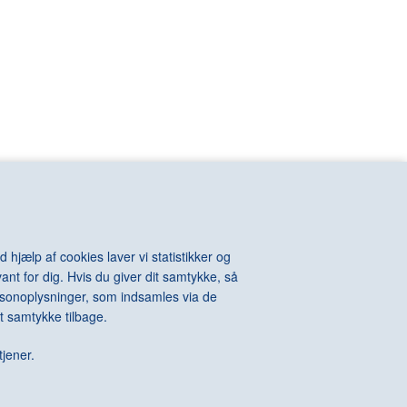
VIOLA Bill
n
VOIGT-STEFFENSEN Hans
VOULKOS Peter
VAN RIJN
VUILLARD Edouard
KINTOSH Charles
WALL Jeff
e-Auguste
WARHOL Andy
ton
WATSON Albert
els
WEGMAN William
l
WEGNER Hans J.
hard
WEIE Edvard
t
WEIWEI Ai
WEST Franz
WHITEREAD Rachel
 hjælp af cookies laver vi statistikker og
WIIG HANSEN Svend
ant for dig. Hvis du giver dit samtykke, så
Della
WIINBLAD Bjørn
personoplysninger, som indsamles via de
Alexander
WILHJELM Johannes
t samtykke tilbage.
te
WILLUMSEN J.F.
 James
WILMONT Barry
tjener.
rdo
WINTHER Richard
WURM Erwin