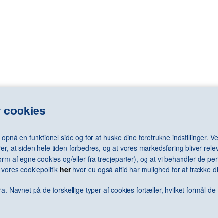
LASSNIG Maria
RAY Man
LÉGER Fernand
REDON Odilo
LEMMERZ Christian
REGO Paula
elm
LEVINE Sherrie
REMBRANDT 
LEWITT Sol
RENNIE MAC
LICHTENSTEIN Roy
RENOIR Pierr
N Arne
LONG Richard
RESNICK Mil
N Jørgen
LOTTO Lorenzo
REUMERT Ni
rd
LUNDBYE Johan Thomas
RHODES Caro
LSEN Sven
LUNDSTRØM Vilhelm
RICHTER Ger
 cookies
LÜPERTZ Markus
RILEY Bridge
MACK Heinz
RING L.A.
MACKE August
RIST Pipilotti
nå en funktionel side og for at huske dine foretrukne indstillinger. Ved
MACKKINTOSH Charles Rennie
RIVAD Viggo
er, at siden hele tiden forbedres, og at vores markedsføring bliver relev
MAGRITTE René
ROBBIA Luca 
i form af egne cookies og/eller fra tredjeparter), og at vi behandler de 
MALEVICH Kazimir
RODCHENKO 
vores cookiepolitik
her
hvor du også altid har mulighed for at trække di
N Keld
MAMMEN Jeanne
RODIN Augus
ra
MANGOLD Robert
ROSENQUIST
a. Navnet på de forskellige typer af cookies fortæller, hvilket formål de 
MANZONI Piero
ROSSO Meda
MAPPLETHORPE Robert
ROTH Dieter