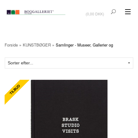
VIS KURV
(0,00 DKK)
KUNSTBØGER
KUNST
»
»
Forside
KUNSTBØGER
Samlinger - Museer, Gallerier og
KUNSTKORT
BØGER OM KUNSTNERE
TILBUD
Vis kurv (0,00 DKK)
OUTLET
UDSTILLINGER
NYHEDER
OM BOGGALLERIET