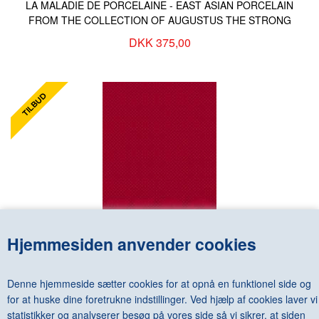
LA MALADIE DE PORCELAINE - EAST ASIAN PORCELAIN
FROM THE COLLECTION OF AUGUSTUS THE STRONG
DKK 375,00
Hjemmesiden anvender cookies
THE ZERO ERA - THE LENZ SCHÖNBERG COLLECTION:
LIVING IN ART
1.000,00
DKK
375,00
Denne hjemmeside sætter cookies for at opnå en funktionel side og
for at huske dine foretrukne indstillinger. Ved hjælp af cookies laver vi
statistikker og analyserer besøg på vores side så vi sikrer, at siden