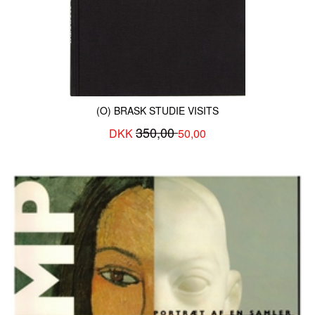
KONTAKT & ÅBNINSTIDER
NYHEDSBREV
UDVIDET SØGNING
Salgsbetingelser
(O) BRASK STUDIE VISITS
350,00
DKK
50,00