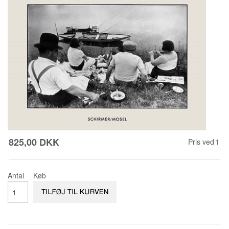
KONTAKT & ÅBNINSTIDER
NYHEDSBREV
UDVIDET SØGNING
Salgsbetingelser
825,00 DKK
Pris ved
1
Antal
Køb