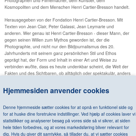
Photographen und Filmemacher, dem Künstler, dem
Kosmopoliten und dem Menschen Henri Cartier-Bresson handelt.
Herausgegeben von der Fondation Henri Cartier-Bresson. Mit
Texten von Jean Clair, Peter Galassi, Jean Leymarie und
anderen. Wer genau ist Henri Cartier-Bresson - dieser Mann, der
gegen seinen Willen zum Mythos geworden ist, der die
Photographie, und nicht nur den Bildjournalismus des 20.
Jahrhunderts mit seinem ganz persönlichen Stil und Ethos
geprägt hat, der Form und Inhalt in einer Art und Weise zu
verbinden wußte, dass es heute undenkbar scheint, die Welt der
Fakten und des Sichtbaren, ob alltäglich oder spektakulär, anders
wiederzugeben, als er es ein halbes Jahrhundert lang tat? Die
Frage ist so komplex und vielschichtig wie die Persönlichkeit und
Hjemmesiden anvender cookies
das Werk Henri Cartier-Bressons, dessen 95. Geburtstag in
diesem Jahr mit zwei außergewöhnlichen Ereignissen gefeiert
wird: im Frühjahr mit einer großen Retrospektive in der
Denne hjemmeside sætter cookies for at opnå en funktionel side og
Bibliotheque nationale de France, Paris, und mit der die
for at huske dine foretrukne indstillinger. Ved hjælp af cookies laver vi
Ausstellung begleitenden großen Monographie, die wir hier in der
statistikker og analyserer besøg på vores side så vi sikrer, at siden
deutschen Übersetzung anbieten.
hele tiden forbedres, og at vores markedsføring bliver relevant for
dig. Hvis du giver dit samtykke, så tillader du, at vi sætter cookies