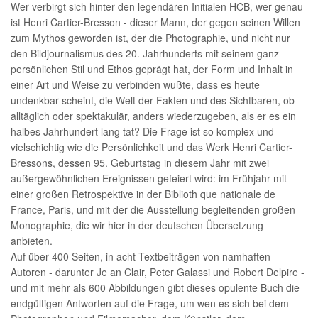
Wer verbirgt sich hinter den legendären Initialen HCB, wer genau
ist Henri Cartier-Bresson - dieser Mann, der gegen seinen Willen
zum Mythos geworden ist, der die Photographie, und nicht nur
den Bildjournalismus des 20. Jahrhunderts mit seinem ganz
persönlichen Stil und Ethos geprägt hat, der Form und Inhalt in
einer Art und Weise zu verbinden wußte, dass es heute
undenkbar scheint, die Welt der Fakten und des Sichtbaren, ob
alltäglich oder spektakulär, anders wiederzugeben, als er es ein
halbes Jahrhundert lang tat? Die Frage ist so komplex und
vielschichtig wie die Persönlichkeit und das Werk Henri Cartier-
Bressons, dessen 95. Geburtstag in diesem Jahr mit zwei
außergewöhnlichen Ereignissen gefeiert wird: im Frühjahr mit
einer großen Retrospektive in der Biblioth que nationale de
France, Paris, und mit der die Ausstellung begleitenden großen
Monographie, die wir hier in der deutschen Übersetzung
anbieten.
Auf über 400 Seiten, in acht Textbeiträgen von namhaften
Autoren - darunter Je an Clair, Peter Galassi und Robert Delpire -
und mit mehr als 600 Abbildungen gibt dieses opulente Buch die
endgültigen Antworten auf die Frage, um wen es sich bei dem