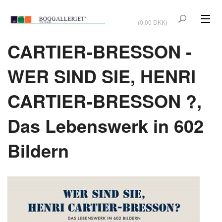
VIS KURV
(0,00 DKK)
KUNSTBØGER
CARTIER-BRESSON -
KUNST
WER SIND SIE, HENRI
KUNSTKORT
CARTIER-BRESSON ?,
BØGER OM KUNSTNERE
Das Lebenswerk in 602
TILBUD
Bildern
Vis kurv (0,00 DKK)
OUTLET
UDSTILLINGER
NYHEDER
OM BOGGALLERIET