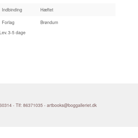
ouise
STEN-KNUDSEN Nina
Indbinding
Hæftet
nett
STILL Clyfford
mut
STORCH Inuuteq
Forlag
Brøndum
Ben
STRINDBERG August
net
STRUTH Thomas
Lev.
3-5 dage
eth
SWANE Sigurd
le
SYBERG Fritz
y
SYLVESTER Leif
SØNDERGAARD Jens
gio Ascani)
SØRENSEN Jens-Flemming
ederik
TAEUBER-ARP Sophie
jørn
TAL R
rs
TÀPIES Antoni
rt
TAYLOR Al
TEGNER Rudolph
orgia
THOMMESEN Erik
14 - Tlf: 86371035 - artbooks@boggalleriet.dk
gurjón
THORSEN Jens Jørgen
THORVALDSEN Bertel
Meret
TIFFANY Louis Comfort
nky
TILLMANS Wolfgang