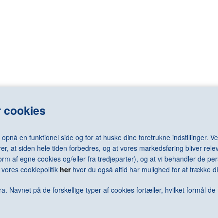
LASSNIG Maria
RAY Man
LÉGER Fernand
REDON Odilo
LEMMERZ Christian
REGO Paula
elm
LEVINE Sherrie
REMBRANDT 
LEWITT Sol
RENNIE MAC
LICHTENSTEIN Roy
RENOIR Pierr
N Arne
LONG Richard
RESNICK Mil
N Jørgen
LOTTO Lorenzo
REUMERT Ni
rd
LUNDBYE Johan Thomas
RHODES Caro
LSEN Sven
LUNDSTRØM Vilhelm
RICHTER Ger
 cookies
LÜPERTZ Markus
RILEY Bridge
MACK Heinz
RING L.A.
MACKE August
RIST Pipilotti
nå en funktionel side og for at huske dine foretrukne indstillinger. Ved
MACKKINTOSH Charles Rennie
RIVAD Viggo
er, at siden hele tiden forbedres, og at vores markedsføring bliver relev
MAGRITTE René
ROBBIA Luca 
i form af egne cookies og/eller fra tredjeparter), og at vi behandler de 
MALEVICH Kazimir
RODCHENKO 
vores cookiepolitik
her
hvor du også altid har mulighed for at trække di
N Keld
MAMMEN Jeanne
RODIN Augus
ra
MANGOLD Robert
ROSENQUIST
a. Navnet på de forskellige typer af cookies fortæller, hvilket formål de 
MANZONI Piero
ROSSO Meda
MAPPLETHORPE Robert
ROTH Dieter