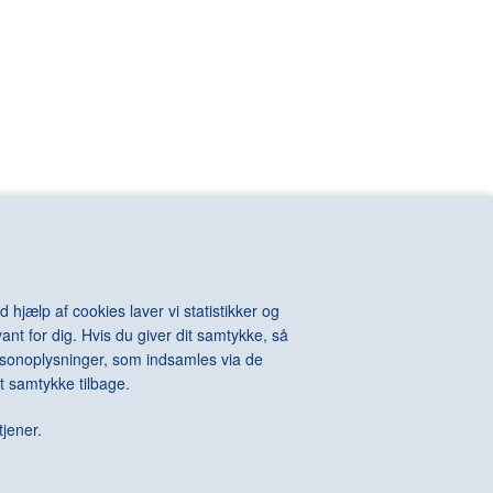
VIOLA Bill
n
VOIGT-STEFFENSEN Hans
VOULKOS Peter
VAN RIJN
VUILLARD Edouard
KINTOSH Charles
WALL Jeff
e-Auguste
WARHOL Andy
ton
WATSON Albert
els
WEGMAN William
l
WEGNER Hans J.
hard
WEIE Edvard
t
WEIWEI Ai
WEST Franz
WHITEREAD Rachel
 hjælp af cookies laver vi statistikker og
WIIG HANSEN Svend
ant for dig. Hvis du giver dit samtykke, så
Della
WIINBLAD Bjørn
personoplysninger, som indsamles via de
Alexander
WILHJELM Johannes
t samtykke tilbage.
te
WILLUMSEN J.F.
 James
WILMONT Barry
tjener.
rdo
WINTHER Richard
WURM Erwin