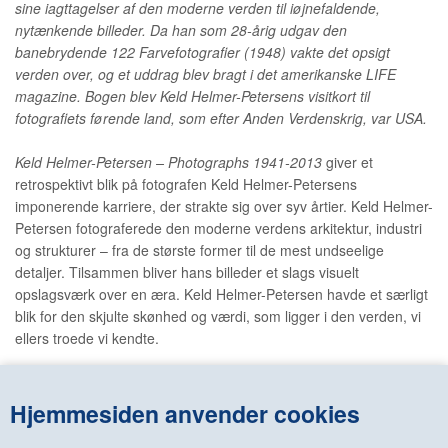
sine iagttagelser af den moderne verden til iøjnefaldende,
nytænkende billeder. Da han som 28-årig udgav den
banebrydende
122 Farvefotografier
(1948) vakte det opsigt
verden over, og et uddrag blev bragt i det amerikanske
LIFE
magazine
. Bogen blev Keld Helmer-Petersens visitkort til
fotografiets førende land, som efter Anden Verdenskrig, var USA.
Keld Helmer-Petersen – Photographs 1941-2013
giver et
retrospektivt blik på fotografen Keld Helmer-Petersens
imponerende karriere, der strakte sig over syv årtier. Keld Helmer-
Petersen fotograferede den moderne verdens arkitektur, industri
og strukturer – fra de største former til de mest undseelige
detaljer. Tilsammen bliver hans billeder et slags visuelt
opslagsværk over en æra. Keld Helmer-Petersen havde et særligt
blik for den skjulte skønhed og værdi, som ligger i den verden, vi
ellers troede vi kendte.
Keld Helmer-Petersen eksperimenterede livet igennem med
fotografiets grænser. Han samarbejdede med en lang række
Hjemmesiden anvender cookies
arkitekter, billedkunstnere og forfattere – og dyrkede fotografiet i
grænsefeltet mellem maleri, grafik, arkitektur og design. Dog