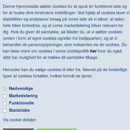
formåede han livet igennem at fastholde en tydelig visuelle
Denne hjemmeside sætter cookies for at opnå en funktionel side og
identitet. Bogen demonstrerer, hvordan hans værker er
for at huske dine foretrukne indstillinger. Ved hjælp af cookies laver vi
enestående, både i en dansk og en international kontekst.
statistikker og analyserer besøg på vores side så vi sikrer, at siden
hele tiden forbedres, og at vores markedsføring bliver relevant for
Keld Helmer-Petersen – Photographs 1941-2013
er en ny,
dig. Hvis du giver dit samtykke, så tillader du, at vi sætter cookies
opdateret og revideret udgave af
Keld Helmer-Petersen –
(enten i form af egne cookies og/eller fra tredjeparter), og at vi
Photographs 1941-1995
, der udkom i 2007.
behandler de personoplysninger, som indsamles via de cookies. Du
kan læse mere om cookies i vores cookiepolitik
her
hvor du også
altid har mulighed for at trække dit samtykke tilbage.
Herunder kan du vælge cookies til eller fra. Navnet på de forskellige
«-Tilbage
Anbefal
Vis uden moms
typer af cookies fortæller, hvilket formål de tjener.
Nødvendige
Markedsføring
Funktionelle
Statistiske
FRI FRAGT VED KØB OVER KR. 600 - © Copyright 2015 -
Vis cookie detaljer
BOGGALLERIET - Hovedgaden 6B - 8410 Rønde - CVR: 88860314 -
Tlf: 86371035 - artbooks@boggalleriet.dk