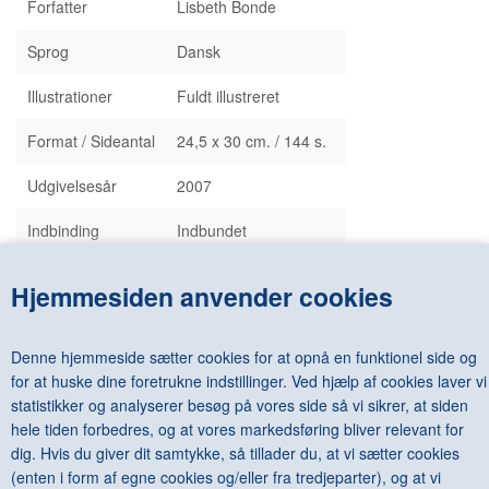
Forfatter
Lisbeth Bonde
Sprog
Dansk
Illustrationer
Fuldt illustreret
Format / Sideantal
24,5 x 30 cm. / 144 s.
Udgivelsesår
2007
Indbinding
Indbundet
Forlag
Christian Ejlers´ Forlag
Hjemmesiden anvender cookies
Lev.
3-5 dage
Lars Nørgård (1956- )
Denne hjemmeside sætter cookies for at opnå en funktionel side og
for at huske dine foretrukne indstillinger. Ved hjælp af cookies laver vi
Udstillingskatalog fra udstilling af samme navn oktober -
december 2007 på Horsens Kunstmuseum.
statistikker og analyserer besøg på vores side så vi sikrer, at siden
Katalogets tekst er forfattet af kunstkritiker Lisbeth Bonde.
hele tiden forbedres, og at vores markedsføring bliver relevant for
dig. Hvis du giver dit samtykke, så tillader du, at vi sætter cookies
Ved køb af denne bog medfølger bogen
Little Man with a Big
(enten i form af egne cookies og/eller fra tredjeparter), og at vi