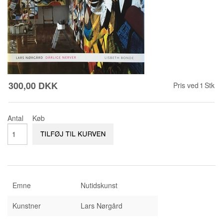
KONTAKT & ÅBNINSTIDER
NYHEDSBREV
UDVIDET SØGNING
Salgsbetingelser
300,00 DKK
Pris ved
1
Stk
Antal
Køb
Emne
Nutidskunst
Kunstner
Lars Nørgård