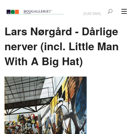
VIS KURV
(0,00 DKK)
KUNSTBØGER
Lars Nørgård - Dårlige
KUNST
nerver (incl. Little Man
KUNSTKORT
With A Big Hat)
BØGER OM KUNSTNERE
TILBUD
Vis kurv (0,00 DKK)
OUTLET
UDSTILLINGER
NYHEDER
OM BOGGALLERIET