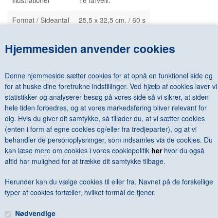
Format / Sideantal
25,5 x 32,5 cm. / 60 s
Udgivelsesår
2012
Hjemmesiden anvender cookies
Indbinding
Hæftet
Denne hjemmeside sætter cookies for at opnå en funktionel side og
Forlag
Cheim & Read
for at huske dine foretrukne indstillinger. Ved hjælp af cookies laver vi
Lev.
3-5 dage
statistikker og analyserer besøg på vores side så vi sikrer, at siden
Tal R (1967-)
hele tiden forbedres, og at vores markedsføring bliver relevant for
dig. Hvis du giver dit samtykke, så tillader du, at vi sætter cookies
Published on the occasion of the exhibition:
Tal R, The Sclomo
,
(enten i form af egne cookies og/eller fra tredjeparter), og at vi
2012.
behandler de personoplysninger, som indsamles via de cookies. Du
kan læse mere om cookies i vores cookiepolitik
her
hvor du også
altid har mulighed for at trække dit samtykke tilbage.
Herunder kan du vælge cookies til eller fra. Navnet på de forskellige
«-Tilbage
Anbefal
Vis uden moms
typer af cookies fortæller, hvilket formål de tjener.
Nødvendige