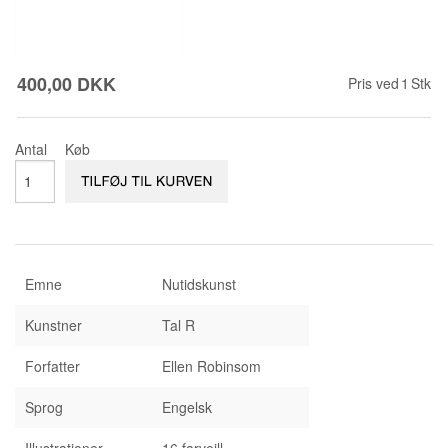
KONTAKT & ÅBNINSTIDER
NYHEDSBREV
UDVIDET SØGNING
Salgsbetingelser
400,00 DKK
Pris ved
1
Stk
Antal
Køb
Emne
Nutidskunst
Kunstner
Tal R
Forfatter
Ellen Robinsom
Sprog
Engelsk
Illustrationer
16 farveill.